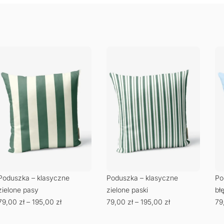
Poduszka – klasyczne
Poduszka – klasyczne
Po
zielone pasy
zielone paski
bł
79,00
zł
–
195,00
zł
79,00
zł
–
195,00
zł
79