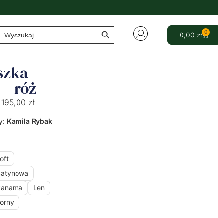
Search Button
Search
0
0,00
zł
for:
szka –
 – róż
195,00
zł
y:
Kamila Rybak
oft
Satynowa
Panama
Len
orny