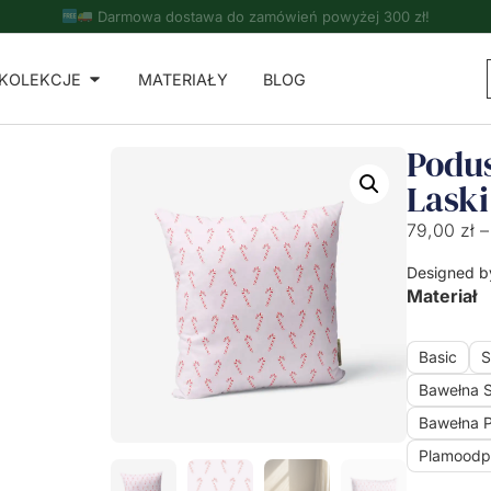
Do zamówień powyżej 500 zł - ręcznik kuchenny gratis!
KOLEKCJE
MATERIAŁY
BLOG
Podu
Laski
79,00
zł
–
Designed b
Materiał
Basic
S
Bawełna 
Bawełna 
Plamoodp