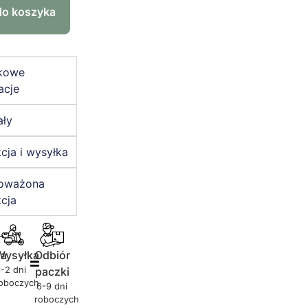
do koszyka
kowe
acje
ały
cja i wysyłka
oważona
cja
ja
Wysyłka
Odbiór
1-2 dni
paczki
oboczych
6-9 dni
roboczych