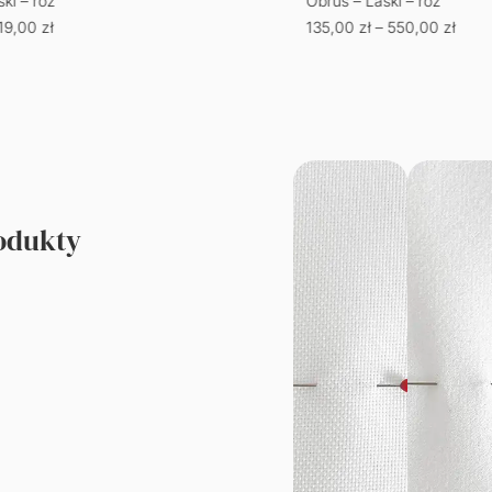
ski – róż
Obrus – Laski – róż
19,00
zł
135,00
zł
–
550,00
zł
rodukty