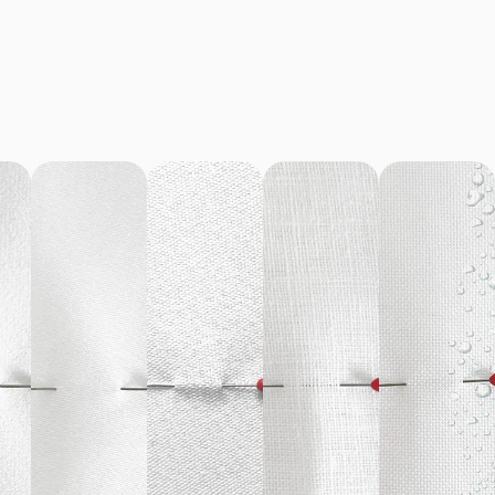
Poduszka na krzesło – Laski – róż
140,00
zł
–
180,00
zł