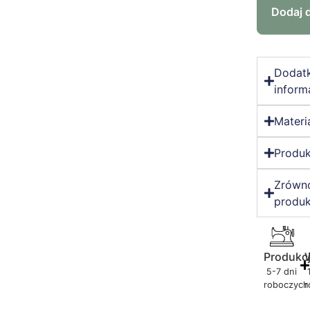
Dodaj 
Dodat
inform
Materi
Produk
Zrówn
produk
Produkc
5-7 dni
roboczych
r