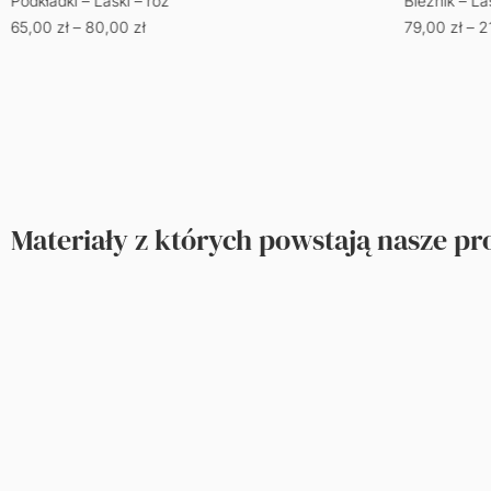
Podkładki – Laski – róż
Bieżnik – La
65,00
zł
–
80,00
zł
79,00
zł
–
2
Materiały z których powstają nasze p