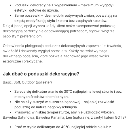
Poduszki dekoracyjne z wypełnieniem – maksimum wygody i
estetyki, gotowe do użycia.
Same poszewki – idealne do kreatywnych zmian, pozwalają na
częstą modyfikację stylu i koloru bez zbędnych kosztów.
Dzięki jasnej opcji wyboru każdy klient może skomponować poduszkę
dekoracyjną perfekcyjnie odpowiadającą potrzebom, stylowi wnętrza i
osobistym preferencjom.
Odpowiednia pielęgnacja poduszek dekoracyjnych zapewnia im trwałość,
świeżość i doskonały wygląd przez lata. Każdy materiał wymaga
delikatnego podejścia, które pozwala zachować jego właściwości
estetyczne i praktyczne.
Jak dbać o poduszki dekoracyjne?
Basic, Soft, Outdoor (poliester)
Zaleca się delikatne pranie do 30°C najlepiej na lewej stronie i bez
mocnych środków chemicznych.
Nie należy suszyć w suszarce bębnowej – najlepiej rozwiesić
poduszkę do naturalnego wyschnięcia.
Prasować w niskiej temperaturze, aby nie uszkodzić włókien.
Bawełna Satynowa, Bawełna Panama, Len (naturalne, z certyfikatem GOTS)
Prać w trybie delikatnym do 40°C, najlepiej oddzielnie lub z