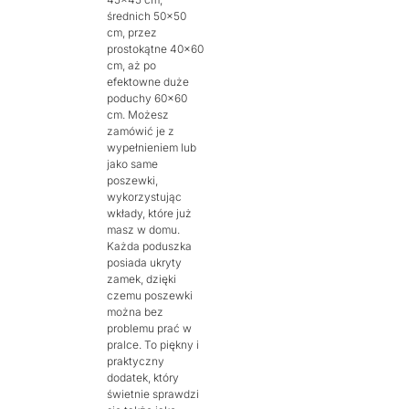
średnich 50×50
cm, przez
prostokątne 40×60
cm, aż po
efektowne duże
poduchy 60×60
cm. Możesz
zamówić je z
wypełnieniem lub
jako same
poszewki,
wykorzystując
wkłady, które już
masz w domu.
Każda poduszka
posiada ukryty
zamek, dzięki
czemu poszewki
można bez
problemu prać w
pralce. To piękny i
praktyczny
dodatek, który
świetnie sprawdzi