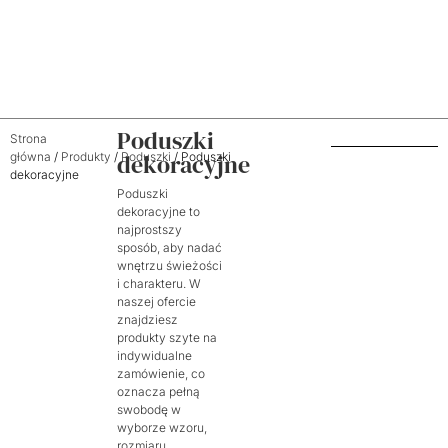
Poduszki
Strona
dekoracyjne
główna
/
Produkty
/
Poduszki
/ Poduszki
dekoracyjne
Poduszki
dekoracyjne to
najprostszy
sposób, aby nadać
wnętrzu świeżości
i charakteru. W
naszej ofercie
znajdziesz
produkty szyte na
indywidualne
zamówienie, co
oznacza pełną
swobodę w
wyborze wzoru,
rozmiaru,