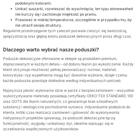
podobnymi kolorami.
Unikać suszarki, rozwieszać do wyschnięcia; len typu stonewashed
nie kurczy się i zachowuje miękkość po praniu.
Prasować w niskiej temperaturze, szczególnie w przypadku lnu, by
nie utracił swojej struktury.
Regularne przestrzeganie tych zaleceń pozwala cieszyć się świeżością,
sprężystością oraz głębią koloru poduszek dekoracyjnych przez długi czas.
Dlaczego warto wybrać nasze poduszki?
Poduszki dekoracyjne oferowane w sklepie są produktem premium,
dopracowanym w każdym detalu – od doboru tkanin po wykończenie. Każdy
klient otrzymuje możliwość pełnej personalizacji: rozmiar, materiał,
kolorystyka i typ wypełnienia mogą być dowolnie wybrane, dzięki czemu
każda poduszka powstaje dokładnie według indywidualnych potrzeb.
Najwyższa jakość wykonania idzie w parze z bezpieczeństwem – wszystkie
wykorzystywane materiały posiadają certyfikaty OEKO-TEX STANDARD 100
oraz GOTS dla tkanin naturalnych, co gwarantuje brak szkodliwych
substancji i ekologiczne pochodzenie surowca. Indywidualne podejście do
klienta, krótki czas realizacji zamówień i gotowość do wykonywania
nietypowych projektów sprawiają, że poduszki dekoracyjne łączą
funkcjonalność, wygodę i unikatowy styl, idealnie wpisując się w
oczekiwania współczesnych użytkowników.