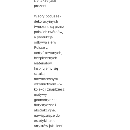
się także jako
prezent.
Wzory poduszek
dekoracyjnych
tworzone są przez
polskich twórców,
a produkcja
odbywa się w
Polsce z
certyfikowanych,
bezpiecznych
materiałów.
Inspirujemy się
sztuką i
nowoczesnym
wzornictwem – w
kolekcji znajdziesz
motywy
geometryczne,
florystyczne i
abstrakcyjne,
nawiązujące do
estetyki takich
artystów jak Henri