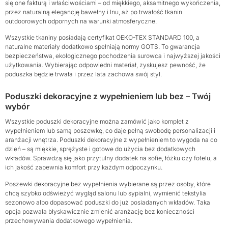
się one fakturą i właściwościami – od miękkiego, aksamitnego wykończenia,
przez naturalną elegancję bawełny i lnu, aż po trwałość tkanin
outdoorowych odpornych na warunki atmosferyczne.
Wszystkie tkaniny posiadają certyfikat OEKO-TEX STANDARD 100, a
naturalne materiały dodatkowo spełniają normy GOTS. To gwarancja
bezpieczeństwa, ekologicznego pochodzenia surowca i najwyższej jakości
użytkowania. Wybierając odpowiedni materiał, zyskujesz pewność, że
poduszka będzie trwała i przez lata zachowa swój styl.
Poduszki dekoracyjne z wypełnieniem lub bez – Twój
wybór
Wszystkie poduszki dekoracyjne można zamówić jako komplet z
wypełnieniem lub samą poszewkę, co daje pełną swobodę personalizacji i
aranżacji wnętrza. Poduszki dekoracyjne z wypełnieniem to wygoda na co
dzień – są miękkie, sprężyste i gotowe do użycia bez dodatkowych
wkładów. Sprawdzą się jako przytulny dodatek na sofie, łóżku czy fotelu, a
ich jakość zapewnia komfort przy każdym odpoczynku.
Poszewki dekoracyjne bez wypełnienia wybierane są przez osoby, które
chcą szybko odświeżyć wygląd salonu lub sypialni, wymienić tekstylia
sezonowo albo dopasować poduszki do już posiadanych wkładów. Taka
opcja pozwala błyskawicznie zmienić aranżację bez konieczności
przechowywania dodatkowego wypełnienia.