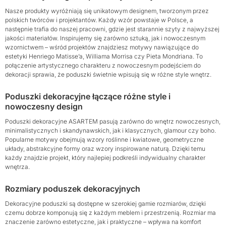
Nasze produkty wyróżniają się unikatowym designem, tworzonym przez
polskich twórców i projektantów. Każdy wzór powstaje w Polsce, a
następnie trafia do naszej pracowni, gdzie jest starannie szyty z najwyższej
jakości materiałów. Inspirujemy się zarówno sztuką, jak i nowoczesnym
wzornictwem – wśród projektów znajdziesz motywy nawiązujące do
estetyki Henriego Matisse’a, Williama Morrisa czy Pieta Mondriana. To
połączenie artystycznego charakteru z nowoczesnym podejściem do
dekoracji sprawia, że poduszki świetnie wpisują się w różne style wnętrz.
Poduszki dekoracyjne łączące różne style i
nowoczesny design
Poduszki dekoracyjne ASARTEM pasują zarówno do wnętrz nowoczesnych,
minimalistycznych i skandynawskich, jak i klasycznych, glamour czy boho.
Popularne motywy obejmują wzory roślinne i kwiatowe, geometryczne
układy, abstrakcyjne formy oraz wzory inspirowane naturą. Dzięki temu
każdy znajdzie projekt, który najlepiej podkreśli indywidualny charakter
wnętrza.
Rozmiary poduszek dekoracyjnych
Dekoracyjne poduszki są dostępne w szerokiej gamie rozmiarów, dzięki
czemu dobrze komponują się z każdym meblem i przestrzenią. Rozmiar ma
znaczenie zarówno estetyczne, jak i praktyczne – wpływa na komfort