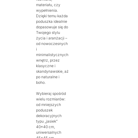
materiału, czy
wypełnienia.
Dzięki temu każda
poduszka idealnie
dopasowuje się do
Twojego stylu
życia i aranżacji –
od nowoczesnych
i
minimalistycznych
wnętrz, przez
klasyczne i
skandynawskie, aż
po naturalne i
boho.
Wybieraj spośród
wielu rozmiarów:
od mniejszych
poduszek
dekoracyjnych
typu „jasiek”
40×40 cm,
uniwersalnych
45×45 cm,