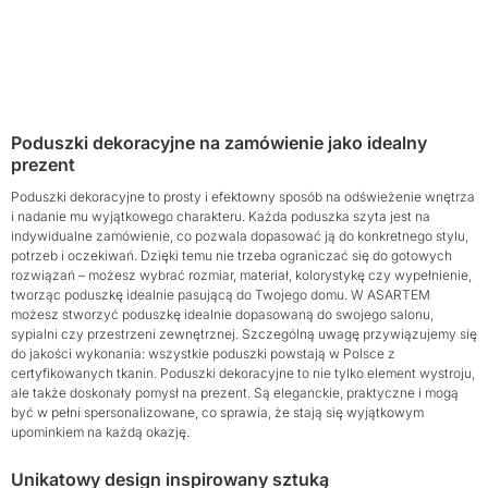
Poduszki dekoracyjne na zamówienie jako idealny
prezent
Poduszki dekoracyjne to prosty i efektowny sposób na odświeżenie wnętrza
i nadanie mu wyjątkowego charakteru. Każda poduszka szyta jest na
indywidualne zamówienie, co pozwala dopasować ją do konkretnego stylu,
potrzeb i oczekiwań. Dzięki temu nie trzeba ograniczać się do gotowych
rozwiązań – możesz wybrać rozmiar, materiał, kolorystykę czy wypełnienie,
tworząc poduszkę idealnie pasującą do Twojego domu. W ASARTEM
możesz stworzyć poduszkę idealnie dopasowaną do swojego salonu,
sypialni czy przestrzeni zewnętrznej. Szczególną uwagę przywiązujemy się
do jakości wykonania: wszystkie poduszki powstają w Polsce z
certyfikowanych tkanin. Poduszki dekoracyjne to nie tylko element wystroju,
ale także doskonały pomysł na prezent. Są eleganckie, praktyczne i mogą
być w pełni spersonalizowane, co sprawia, że stają się wyjątkowym
upominkiem na każdą okazję.
Unikatowy design inspirowany sztuką