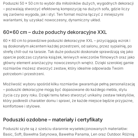
Poduszki 50 x 50 cm to wybór dla miłośników dużych, wygodnych dekoracji
– pozwalają stworzyć efektowną kompozycję na dużych sofa, gdzie liczy
się zarówno wygoda, jak i styl. Ten format można łączyć z mniejszymi
wariantami, by uzyskać nowoczesny, dynamiczny układ.
60×60 cm – duże poduchy dekoracyjne XXL
60 x 60 cm to prawdziwe poduszki dekoracyjne XXL – przyciągają wzrok i
są doskonałym akcentem każdej przestrzeni, od salonu, przez sypialnię, po
strefę chill-out na tarasie. Tak duże poduszki doskonale sprawdzają się jako
oparcie podczas czytania książek, leniwych wieczorów filmowych oraz jako
główny element aranżacyjny nowoczesnych wnętrz. Dzięki szerokiej gamie
rozmiarów możesz stworzyć zestaw, który idealnie odpowiada Twoim
potrzebom i przestrzeni.
Możliwość wyboru spośród kilku rozmiarów gwarantuje pełną personalizację
– poduszki dekoracyjne mogą być dopasowane do każdego mebla, stylu
życia czy pory roku. Dzięki temu łatwo stworzyć unikalny zestaw tekstyliów,
który podkreśli charakter domu i sprawi, że każde miejsce będzie przyjazne,
komfortowe i stylowe.
Poduszki ozdobne – materiały i certyfikaty
Poduszki szyte są z sześciu starannie wyselekcjonowanych materiałów:
Basic, Soft, Bawełna Satynowa, Bawełna Panama, Len oraz Outdoor. Różnią