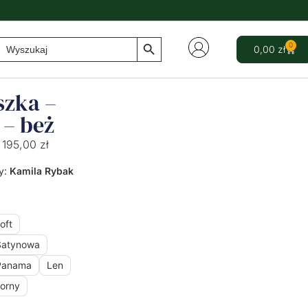
Search Button
Search
0
0,00
zł
for:
szka –
 – beż
195,00
zł
y:
Kamila Rybak
oft
Satynowa
Panama
Len
orny