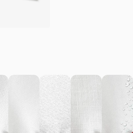
Podkładki – Laski – beż
65,00
zł
–
80,00
zł