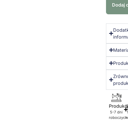
Dodaj 
Dodat
inform
Materi
Produk
Zrówn
produk
Produkc
5-7 dni
roboczych
r