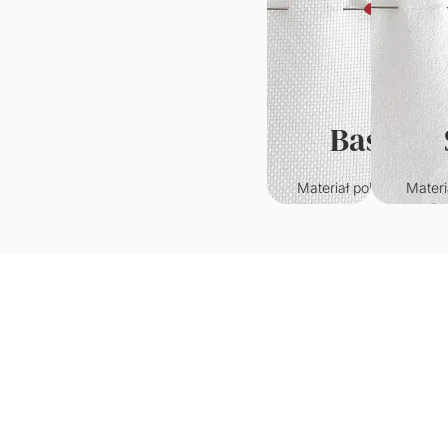
Basic
Materiał poliestrowy o
Materi
klasycznym splocie.
któr
Wytrzymały i odporny n
przypo
zagniecenia.
welur. C
w
Gramatura: 220g/m2
je
wy
Grama