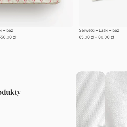
i – beż
Serwetki – Laski – beż
550,00
zł
65,00
zł
–
80,00
zł
rodukty