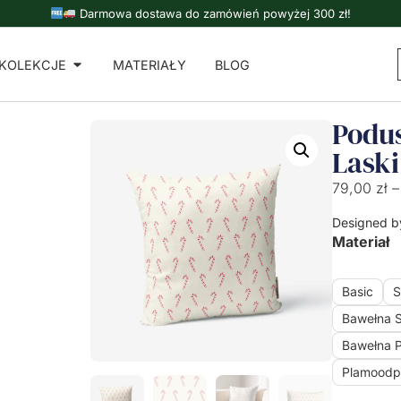
Darmowa dostawa do zamówień powyżej 300 zł!
KOLEKCJE
MATERIAŁY
BLOG
Podu
Laski
79,00
zł
–
Designed b
Materiał
Basic
S
Bawełna 
Bawełna 
Plamoodp