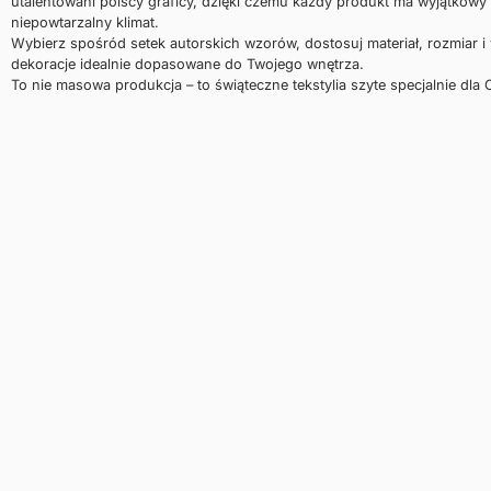
utalentowani polscy graficy, dzięki czemu każdy produkt ma wyjątkowy 
niepowtarzalny klimat.
Wybierz spośród setek autorskich wzorów, dostosuj materiał, rozmiar i
dekoracje idealnie dopasowane do Twojego wnętrza.
To nie masowa produkcja – to świąteczne tekstylia szyte specjalnie dla C