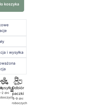
do koszyka
kowe
acje
ały
cja i wysyłka
oważona
cja
ja
Wysyłka
Odbiór
1-2 dni
paczki
oboczych
6-9 dni
roboczych