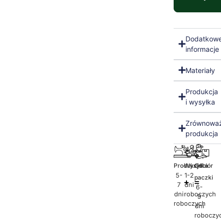
Dodatkow
informacje
Materiały
Produkcja
i wysyłka
Zrównowa
produkcja
Produkcja
Wysyłka
Odbiór
5-
1-2
paczki
7
dni
6-
dni
roboczych
9
roboczych
dni
roboczy