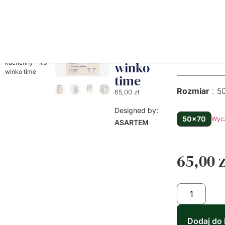
Ręcznik
Materiał
L
Strona
główna
/
Produkty
/
Lniane
kuchenny
ręczniki
– It’s
kuchenne
/ Ręcznik
Len
kuchenny – It’s
winko
winko time
time
Rozmiar
5
65,00
zł
Designed by:
50x70
Wyc
ASARTEM
65,00
z
Dodaj do