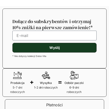
Dołącz do subskrybentów i otrzymaj
10% zniżki na pierwsze zamówienie!*
Wyślij
* Nie dotyczy kolekcji Dolce Vita
Produkcja
Wysyłka
Odbiór paczki
5-7 dni
1-2 dni roboczych
6-9 dni
roboczych
roboczych
Płatności