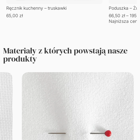
Ręcznik kuchenny – truskawki
Poduszka – Żu
65,00
zł
66,50
zł
–
195,
Najniższa cena
Materiały z których powstają nasze
produkty