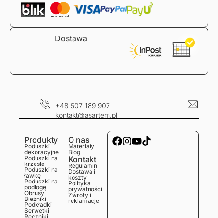
Dostawa
+48 507 189 907
kontakt@asartem.pl
Produkty
O nas
Poduszki
Materiały
dekoracyjne
Blog
Poduszki na
Kontakt
krzesła
Regulamin
Poduszki na
Dostawa i
ławkę
koszty
Poduszki na
Polityka
podłogę
prywatności
Obrusy
Zwroty i
Bieżniki
reklamacje
Podkładki
Serwetki
Ręczniki