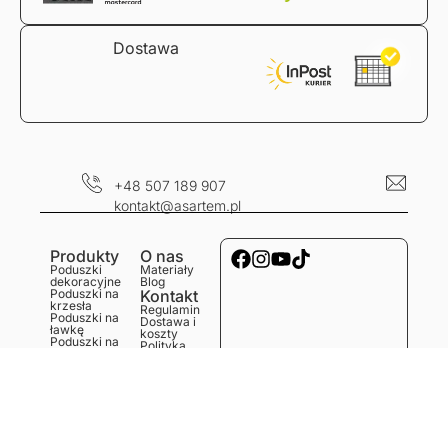
Dostawa
+48 507 189 907
kontakt@asartem.pl
Produkty
O nas
Poduszki
Materiały
dekoracyjne
Blog
Poduszki na
Kontakt
krzesła
Regulamin
Poduszki na
Dostawa i
ławkę
koszty
Poduszki na
Polityka
podłogę
prywatności
Obrusy
Zwroty i
Bieżniki
reklamacje
Podkładki
Serwetki
Ręczniki
kuchenne