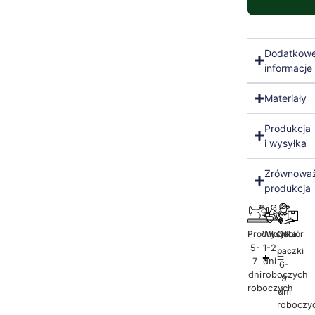
Dodatkow
informacje
Materiały
Produkcja
i wysyłka
Zrównowa
produkcja
Produkcja
Wysyłka
Odbiór
5-
1-2
paczki
7
dni
6-
dni
roboczych
9
roboczych
dni
roboczy