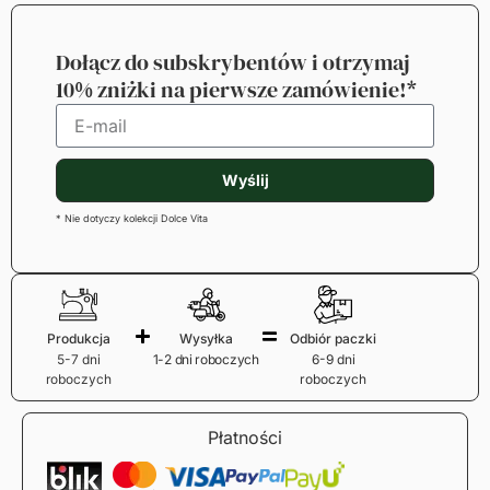
Dołącz do subskrybentów i otrzymaj
10% zniżki na pierwsze zamówienie!*
Wyślij
* Nie dotyczy kolekcji Dolce Vita
Produkcja
Wysyłka
Odbiór paczki
5-7 dni
1-2 dni roboczych
6-9 dni
roboczych
roboczych
Płatności