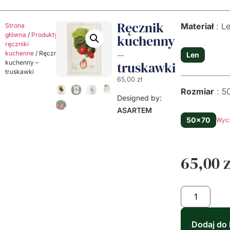
Ręcznik
Materiał
L
Strona
główna
/
Produkty
/
Lniane
kuchenny
ręczniki
–
kuchenne
/ Ręcznik
Len
kuchenny –
truskawki
truskawki
65,00
zł
Rozmiar
5
Designed by:
ASARTEM
50x70
Wyc
65,00
z
Dodaj do