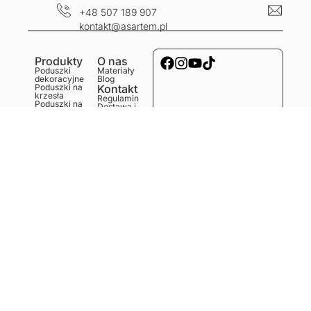
+48 507 189 907
kontakt@asartem.pl
Produkty
O nas
Poduszki
Materiały
dekoracyjne
Blog
Poduszki na
Kontakt
krzesła
Regulamin
Poduszki na
Dostawa i
ławkę
koszty
Poduszki na
Polityka
podłogę
prywatności
Obrusy
Zwroty i
Bieżniki
reklamacje
Podkładki
Serwetki
Ręczniki
kuchenne