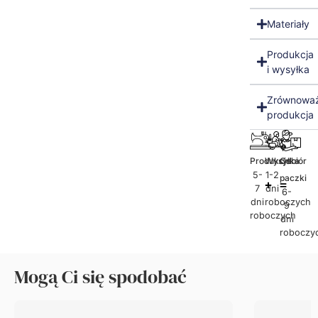
Materiały
Produkcja
i wysyłka
Zrównowa
produkcja
Produkcja
Wysyłka
Odbiór
5-
1-2
paczki
7
dni
6-
dni
roboczych
9
roboczych
dni
roboczy
Mogą Ci się spodobać