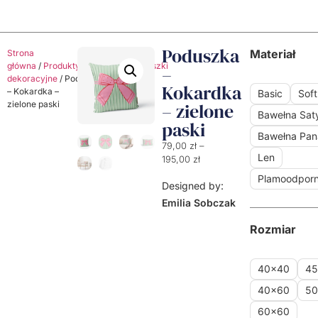
Poduszka
Materiał
Strona
główna
/
Produkty
/
Poduszki
/
Poduszki
–
dekoracyjne
/ Poduszka
Kokardka
– Kokardka –
Basic
Soft
zielone paski
– zielone
Bawełna Sa
paski
Bawełna Pa
79,00
zł
–
Len
195,00
zł
Plamoodpor
Designed by:
Emilia Sobczak
Rozmiar
40x40
4
40x60
5
60x60