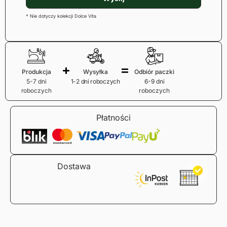
* Nie dotyczy kolekcji Dolce Vita
Produkcja
Wysyłka
Odbiór paczki
5-7 dni
1-2 dni roboczych
6-9 dni
roboczych
roboczych
Płatności
Dostawa