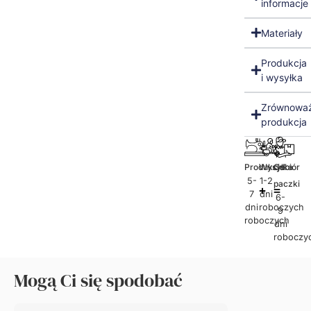
informacje
Materiały
Produkcja
i wysyłka
Zrównowa
produkcja
Produkcja
Wysyłka
Odbiór
5-
1-2
paczki
7
dni
6-
dni
roboczych
9
roboczych
dni
roboczy
Mogą Ci się spodobać