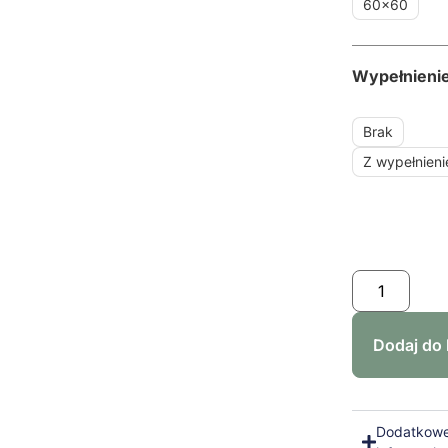
60x60
Wypełnieni
Brak
Z wypełnien
Dodaj do
Dodatkow