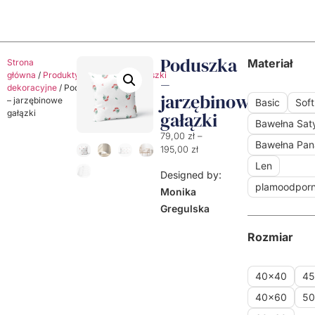
Poduszka
Materiał
Strona
główna
/
Produkty
/
Poduszki
/
Poduszki
–
dekoracyjne
/ Poduszka
jarzębinowe
– jarzębinowe
Basic
Soft
gałązki
gałązki
Bawełna Sa
79,00
zł
–
Bawełna Pa
195,00
zł
Len
Designed by:
plamoodpor
Monika
Gregulska
Rozmiar
40x40
4
40x60
5