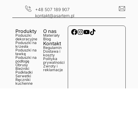
+48 507 189 907
kontakt@asartem.pl
Produkty
O nas
Poduszki
Materiały
dekoracyjne
Blog
Poduszki na
Kontakt
krzesła
Regulamin
Poduszki na
Dostawa i
ławkę
koszty
Poduszki na
Polityka
podłogę
prywatności
Obrusy
Zwroty i
Bieżniki
reklamacje
Podkładki
Serwetki
Ręczniki
kuchenne