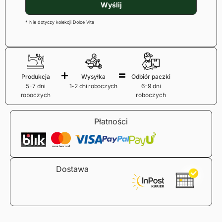
Wyślij
* Nie dotyczy kolekcji Dolce Vita
Produkcja
Wysyłka
Odbiór paczki
5-7 dni
1-2 dni roboczych
6-9 dni
roboczych
roboczych
Płatności
Dostawa