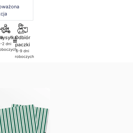
oważona
cja
ja
Wysyłka
Odbiór
1-2 dni
paczki
oboczych
6-9 dni
roboczych