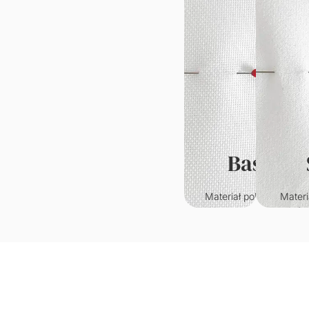
Basic
Materiał poliestrowy o
Materi
klasycznym splocie.
któr
Wytrzymały i odporny n
przypo
zagniecenia.
welur. C
w
Gramatura: 220g/m2
je
wy
Grama