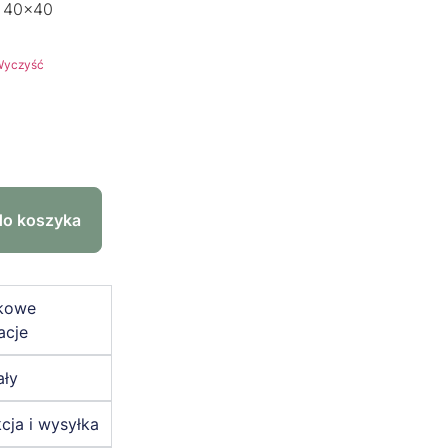
40x40
Wyczyść
do koszyka
kowe
acje
ały
cja i wysyłka