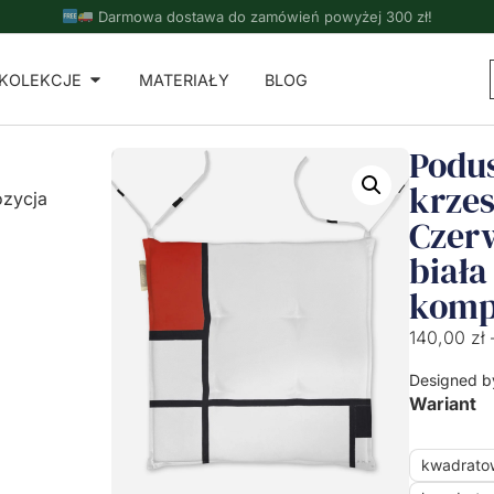
Darmowa dostawa do zamówień powyżej 300 zł!
KOLEKCJE
MATERIAŁY
BLOG
Podu
krzes
ozycja
Czer
biała
komp
140,00
zł
Designed b
Wariant
kwadrato