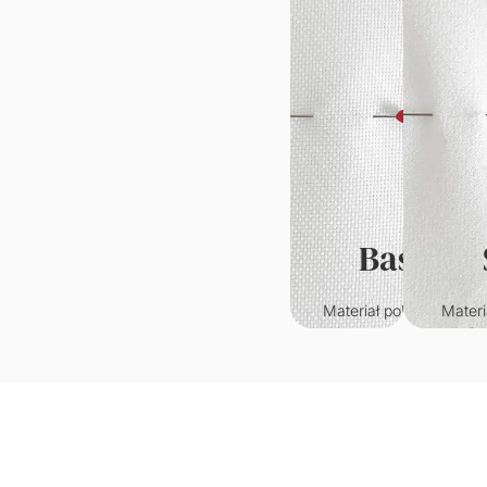
Basic
Materiał poliestrowy o
Materi
klasycznym splocie.
któr
Wytrzymały i odporny n
przypo
zagniecenia.
welur. C
w
Gramatura: 220g/m2
je
wy
Grama