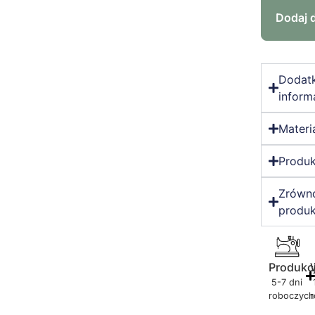
Dodaj 
Dodat
inform
Materi
Produk
Zrówn
produk
Produkc
5-7 dni
roboczych