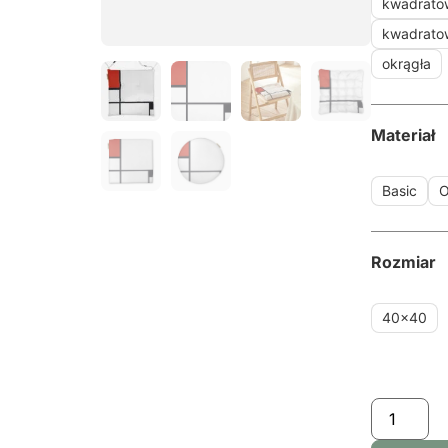
kwadrato
kwadrato
okrągła
Materiał
Basic
O
Rozmiar
40x40