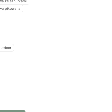
wa ze sznurkami
wa pikowana
utdoor