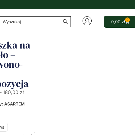
Search Button
Search
0
0,00
zł
for:
szka na
ło –
wono-
ozycja
–
180,00
zł
y:
ASARTEM
wa