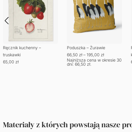
Ręcznik kuchenny –
Poduszka – Żurawie
truskawki
66,50
zł
–
195,00
zł
Najniższa cena w okresie 30
65,00
zł
dni:
66,50
zł
.
Materiały z których powstają nasze p