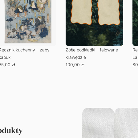
Ręcznik kuchenny – żaby
Żółte podkładki – falowane
Rę
kabuki
krawędzie
La
65,00
zł
100,00
zł
80
rodukty