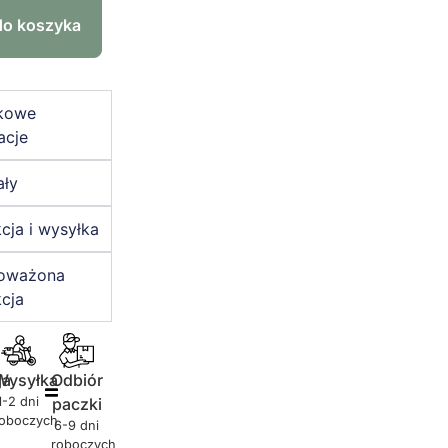
do koszyka
kowe
acje
ały
cja i wysyłka
oważona
cja
ja
Wysyłka
Odbiór
1-2 dni
paczki
roboczych
6-9 dni
roboczych