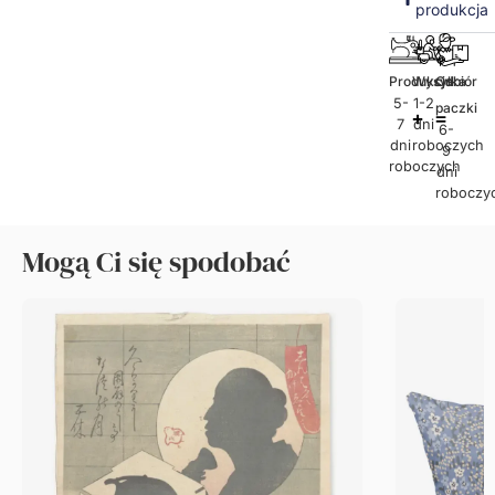
produkcja
Produkcja
Wysyłka
Odbiór
5-
1-2
paczki
7
dni
6-
dni
roboczych
9
roboczych
dni
roboczy
Mogą Ci się spodobać