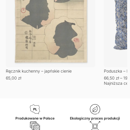
Ręcznik kuchenny – japńskie cienie
Poduszka – Ni
65,00
zł
66,50
zł
–
19
Najniższa cen
Produkowane w Polsce
Ekologiczny proces produkcji