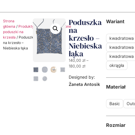
Poduszka
Wariant
Strona
główna
/
Produkty
/
Poduszki
/
Ozdobne
na
poduszki na
krzesło –
krzesła
/ Poduszka
kwadratowa
na krzesło –
Niebieska
kwadratowa 
Niebieska łąka
łąka
kwadratowa
140,00
zł
–
okrągła
180,00
zł
Designed by:
Żaneta Antosik
Materiał
Basic
Out
Rozmiar