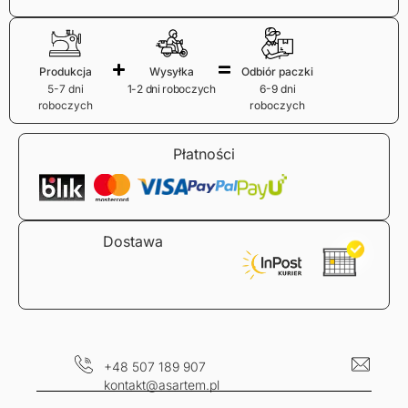
Produkcja
Wysyłka
Odbiór paczki
5-7 dni
1-2 dni roboczych
6-9 dni
roboczych
roboczych
Płatności
Dostawa
+48 507 189 907
kontakt@asartem.pl