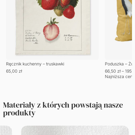
Ręcznik kuchenny – truskawki
Poduszka – Żu
65,00
zł
66,50
zł
–
195,
Najniższa cena
Materiały z których powstają nasze
produkty