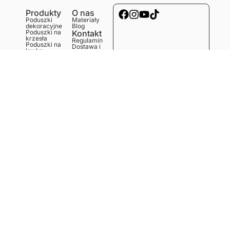
Produkty
O nas
Poduszki
Materiały
dekoracyjne
Blog
Poduszki na
Kontakt
krzesła
Regulamin
Poduszki na
Dostawa i
ławkę
koszty
Poduszki na
Polityka
podłogę
prywatności
Obrusy
Zwroty i
Bieżniki
reklamacje
Podkładki
Serwetki
Ręczniki
kuchenne