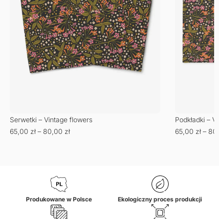
Serwetki – Vintage flowers
Podkładki – V
65,00
zł
–
80,00
zł
65,00
zł
–
80
Produkowane w Polsce
Ekologiczny proces produkcji