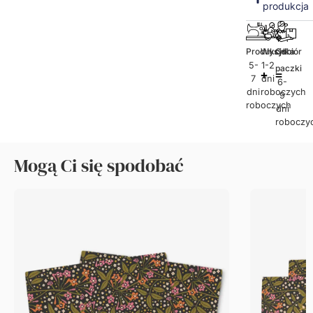
produkcja
Produkcja
Wysyłka
Odbiór
5-
1-2
paczki
7
dni
6-
dni
roboczych
9
roboczych
dni
roboczy
Mogą Ci się spodobać