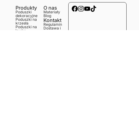
Produkty
O nas
Poduszki
Materiały
dekoracyjne
Blog
Poduszki na
Kontakt
krzesła
Regulamin
Poduszki na
Dostawa i
ławkę
koszty
Poduszki na
Polityka
podłogę
prywatności
Obrusy
Zwroty i
Bieżniki
reklamacje
Podkładki
Serwetki
Ręczniki
kuchenne