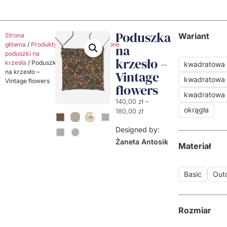
Poduszka
Wariant
Strona
główna
/
Produkty
/
Poduszki
/
Ozdobne
na
poduszki na
krzesło –
krzesła
/ Poduszka
kwadratowa
na krzesło –
Vintage
kwadratowa 
Vintage flowers
flowers
kwadratowa
140,00
zł
–
okrągła
180,00
zł
Designed by:
Żaneta Antosik
Materiał
Basic
Out
Rozmiar