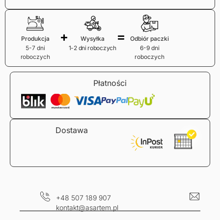
Produkcja
Wysyłka
Odbiór paczki
5-7 dni
1-2 dni roboczych
6-9 dni
roboczych
roboczych
Płatności
Dostawa
+48 507 189 907
kontakt@asartem.pl