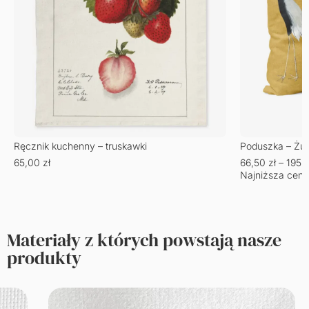
Ręcznik kuchenny – truskawki
Poduszka – Żu
65,00
zł
66,50
zł
–
195,
Najniższa cena
Materiały z których powstają nasze
produkty