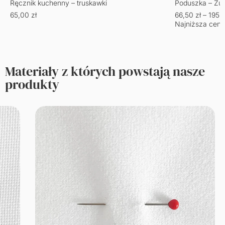
Ręcznik kuchenny – truskawki
Poduszka – Żu
65,00
zł
66,50
zł
–
195,
Najniższa cena
Materiały z których powstają nasze
produkty