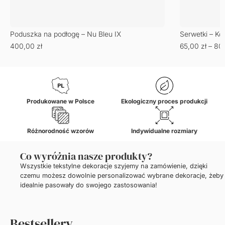
Poduszka na podłogę – Nu Bleu IX
Serwetki – Ko
400,00
zł
65,00
zł
–
80
Produkowane w Polsce
Ekologiczny proces produkcji
Różnorodność wzorów
Indywidualne rozmiary
Co wyróżnia nasze produkty?
Wszystkie tekstylne dekoracje szyjemy na zamówienie, dzięki
czemu możesz dowolnie personalizować wybrane dekoracje, żeby
idealnie pasowały do swojego zastosowania!
Bestsellery