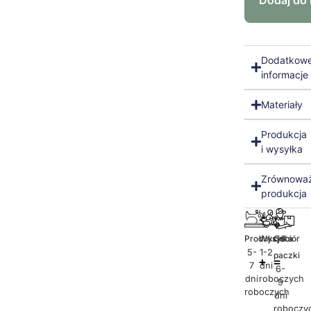
Dodaj do
Dodatkow
informacje
Materiały
Produkcja
i wysyłka
Zrównowa
produkcja
Produkcja
Wysyłka
Odbiór
5-
1-2
paczki
7
dni
6-
dni
roboczych
9
roboczych
dni
roboczy