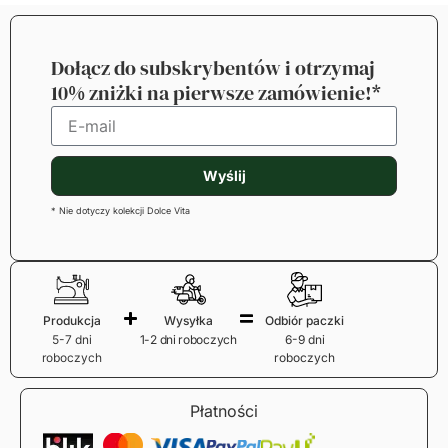
Dołącz do subskrybentów i otrzymaj
10% zniżki na pierwsze zamówienie!*
Wyślij
* Nie dotyczy kolekcji Dolce Vita
Produkcja
Wysyłka
Odbiór paczki
5-7 dni
1-2 dni roboczych
6-9 dni
roboczych
roboczych
Płatności