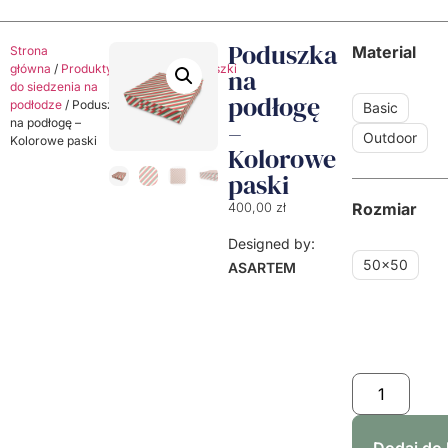
Poduszka
Material
Strona
główna
/
Produkty
/
Poduszki
/
Poduszki
na
do siedzenia na
podłogę
podłodze
/ Poduszka
Basic
na podłogę –
–
Outdoor
Kolorowe paski
Kolorowe
paski
Rozmiar
400,00
zł
Designed by:
50x50
ASARTEM