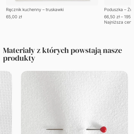
Ręcznik kuchenny – truskawki
Poduszka – Żu
65,00
zł
66,50
zł
–
195,
Najniższa cena
Materiały z których powstają nasze
produkty