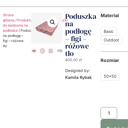
Poduszka
Material
Strona
główna
/
Produkty
/
Poduszki
/
Poduszki
na
do siedzenia na
podłogę
podłodze
/ Poduszka
Basic
na podłogę –
– figi –
Outdoor
figi – różowe
różowe
tło
tło
Rozmiar
400,00
zł
Designed by:
50x50
Kamila Rybak