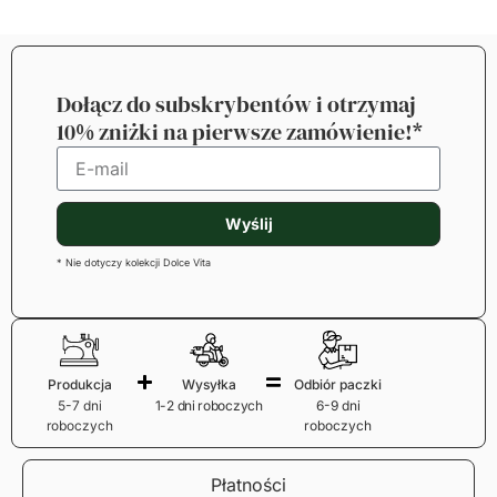
Dołącz do subskrybentów i otrzymaj
10% zniżki na pierwsze zamówienie!*
Wyślij
* Nie dotyczy kolekcji Dolce Vita
Produkcja
Wysyłka
Odbiór paczki
5-7 dni
1-2 dni roboczych
6-9 dni
roboczych
roboczych
Płatności