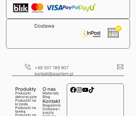
Dostawa
+48 507 189 907
kontakt@asartem.pl
Produkty
O nas
Poduszki
Materiały
dekoracyjne
Blog
Poduszki na
Kontakt
krzesła
Regulamin
Poduszki na
Dostawa i
ławkę
koszty
Poduszki na
Polityka
podłogę
prywatności
Obrusy
Zwroty i
Bieżniki
reklamacje
Podkładki
Serwetki