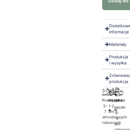
Dodaj do
Dodatkow
informacje
Materiały
Produkcja
i wysyłka
Zrównowa
produkcja
Produkcja
Wysyłka
Odbiór
5-
1-2
paczki
7
dni
6-
dni
roboczych
9
roboczych
dni
roboczy