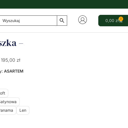
Search Button
Search
0
0,00
zł
for:
szka –
195,00
zł
y:
ASARTEM
oft
Satynowa
Panama
Len