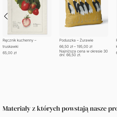
Ręcznik kuchenny –
Poduszka – Żurawie
truskawki
66,50
zł
–
195,00
zł
Najniższa cena w okresie 30
65,00
zł
dni:
66,50
zł
.
Materiały z których powstają nasze p