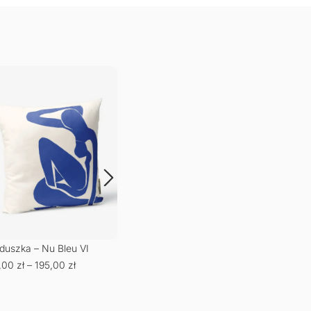
Poduszka – Porto
79,00
zł
–
195,00
zł
duszka – Nu Bleu VI
Podu
,00
zł
–
195,00
zł
79,