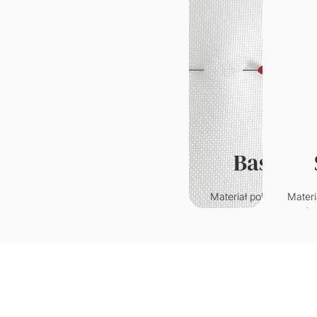
Basic
Materiał poliestrowy o
Materi
klasycznym splocie.
któr
Wytrzymały i odporny n
przypo
zagniecenia.
welur. C
w
Gramatura: 220g/m2
je
wy
Grama