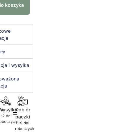
do koszyka
kowe
acje
ały
cja i wysyłka
oważona
cja
ja
Wysyłka
Odbiór
1-2 dni
paczki
roboczych
6-9 dni
roboczych