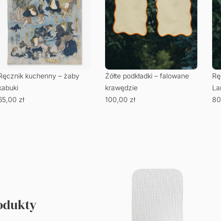
Ręcznik kuchenny – żaby
Żółte podkładki – falowane
Rę
kabuki
krawędzie
La
65,00
zł
100,00
zł
80
rodukty