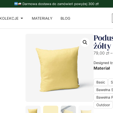
Darmowa dostawa do zamówień powyżej 300 zł!
KOLEKCJE
MATERIAŁY
BLOG
Podu
żółty
79,00
zł
–
Designed b
Materiał
Basic
S
Bawełna 
Bawełna 
Outdoor