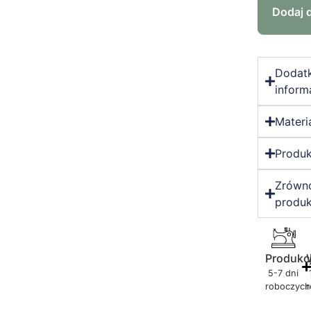
Dodaj 
Dodat
inform
Materi
Produk
Zrówn
produk
Produkc
5-7 dni
roboczych