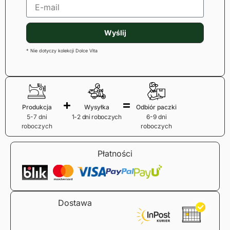
Wyślij
* Nie dotyczy kolekcji Dolce Vita
Produkcja
Wysyłka
Odbiór paczki
5-7 dni
1-2 dni roboczych
6-9 dni
roboczych
roboczych
Płatności
Dostawa