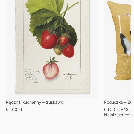
Ręcznik kuchenny – truskawki
Poduszka – Żu
65,00
zł
66,50
zł
–
195,
Najniższa cena