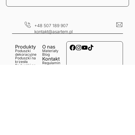
+48 507 189 907
kontakt@asartem.pl
Produkty
O nas
Poduszki
Materiały
dekoracyjne
Blog
Poduszki na
Kontakt
krzesła
Regulamin
Poduszki na
Dostawa i
ławkę
koszty
Poduszki na
Polityka
podłogę
prywatności
Obrusy
Zwroty i
Bieżniki
reklamacje
Podkładki
Serwetki
Ręczniki
kuchenne