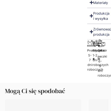
Materiały
Produkcja
i wysyłka
Zrównowa
produkcja
Produkcja
Wysyłka
Odbiór
5-
1-2
paczki
7
dni
6-
dni
roboczych
9
roboczych
dni
roboczy
Mogą Ci się spodobać