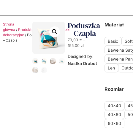
Poduszka
Materiał
Strona
główna
/
Produkty
/
Poduszki
/
Poduszki
– Czapla
dekoracyjne
/ Poduszka
79,00
zł
–
– Czapla
Basic
Soft
195,00
zł
Bawełna Sa
Designed by:
Bawełna Pa
Nastka Drabot
Len
Outdo
Rozmiar
40x40
4
40x60
5
60x60