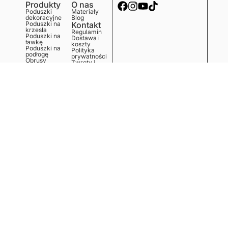
Produkty
O nas
Poduszki
Materiały
dekoracyjne
Blog
Poduszki na
Kontakt
krzesła
Regulamin
Poduszki na
Dostawa i
ławkę
koszty
Poduszki na
Polityka
podłogę
prywatności
Obrusy
Zwroty i
Bieżniki
reklamacje
Podkładki
Serwetki
Ręczniki
kuchenne