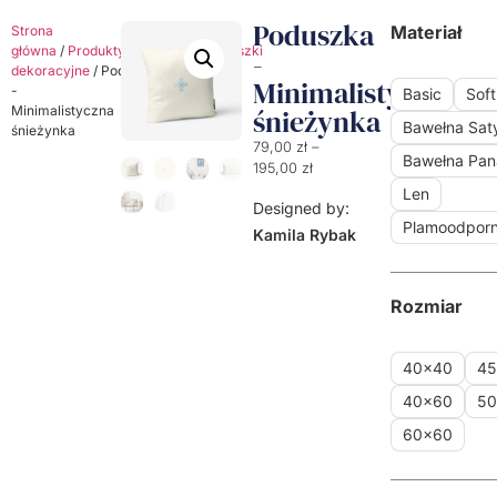
Poduszka
Materiał
Strona
główna
/
Produkty
/
Poduszki
/
Poduszki
-
dekoracyjne
/ Poduszka
Minimalistyczna
-
Basic
Soft
Minimalistyczna
śnieżynka
Bawełna Sa
śnieżynka
79,00
zł
–
Bawełna Pa
195,00
zł
Len
Designed by:
Plamoodpor
Kamila Rybak
Rozmiar
40x40
4
40x60
5
60x60