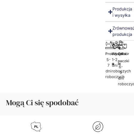
Produkcja
i wysyłka
Zrównowa
produkcja
Produkcja
Wysyłka
Odbiór
5-
1-2
paczki
7
dni
6-
dni
roboczych
9
roboczych
dni
roboczy
Mogą Ci się spodobać