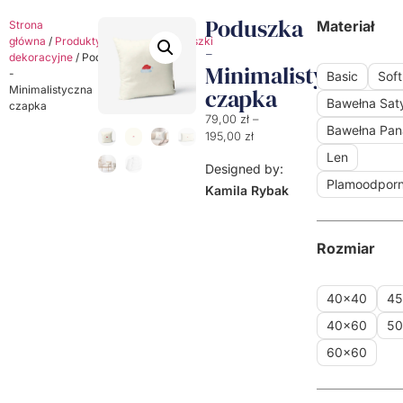
Poduszka
Materiał
Strona
główna
/
Produkty
/
Poduszki
/
Poduszki
-
dekoracyjne
/ Poduszka
Minimalistyczna
-
Basic
Soft
Minimalistyczna
czapka
Bawełna Sa
czapka
79,00
zł
–
Bawełna Pa
195,00
zł
Len
Designed by:
Plamoodpor
Kamila Rybak
Rozmiar
40x40
4
40x60
5
60x60