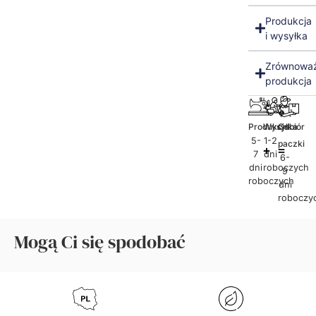
Produkcja
i wysyłka
Zrównowa
produkcja
Produkcja
Wysyłka
Odbiór
5-
1-2
paczki
7
dni
6-
dni
roboczych
9
roboczych
dni
roboczy
Mogą Ci się spodobać