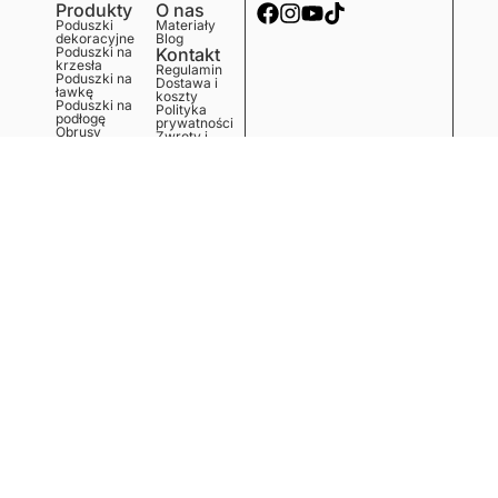
Produkty
O nas
Poduszki
Materiały
dekoracyjne
Blog
Poduszki na
Kontakt
krzesła
Regulamin
Poduszki na
Dostawa i
ławkę
koszty
Poduszki na
Polityka
podłogę
prywatności
Obrusy
Zwroty i
Bieżniki
reklamacje
Podkładki
Serwetki
Ręczniki
kuchenne