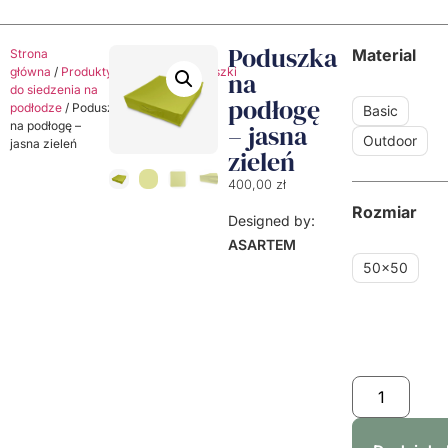
Poduszka
Material
Strona
główna
/
Produkty
/
Poduszki
/
Poduszki
na
do siedzenia na
podłogę
podłodze
/ Poduszka
Basic
na podłogę –
– jasna
Outdoor
jasna zieleń
zieleń
400,00
zł
Rozmiar
Designed by:
ASARTEM
50x50