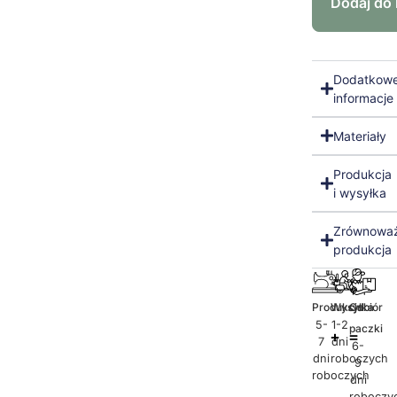
Dodaj do
Dodatkow
informacje
Materiały
Produkcja
i wysyłka
Zrównowa
produkcja
Produkcja
Wysyłka
Odbiór
5-
1-2
paczki
7
dni
6-
dni
roboczych
9
roboczych
dni
roboczy