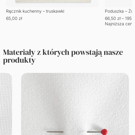
Ręcznik kuchenny – truskawki
Poduszka – Żu
65,00
zł
66,50
zł
–
195,
Najniższa cena
Materiały z których powstają nasze
produkty