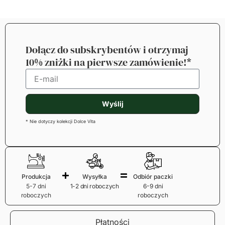
Dołącz do subskrybentów i otrzymaj
10% zniżki na pierwsze zamówienie!*
Wyślij
* Nie dotyczy kolekcji Dolce Vita
Produkcja
Wysyłka
Odbiór paczki
5-7 dni
1-2 dni roboczych
6-9 dni
roboczych
roboczych
Płatności