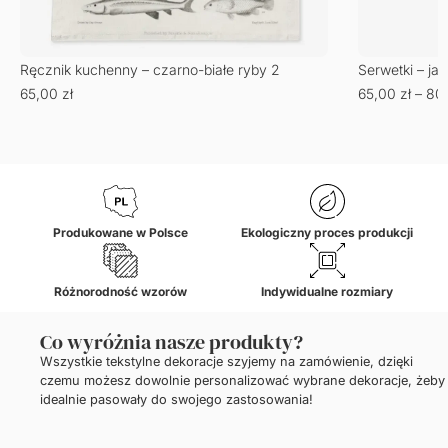
Ręcznik kuchenny – czarno-białe ryby 2
Serwetki – jas
65,00
zł
65,00
zł
–
80
Produkowane w Polsce
Ekologiczny proces produkcji
Różnorodność wzorów
Indywidualne rozmiary
Co wyróżnia nasze produkty?
Wszystkie tekstylne dekoracje szyjemy na zamówienie, dzięki
czemu możesz dowolnie personalizować wybrane dekoracje, żeby
idealnie pasowały do swojego zastosowania!