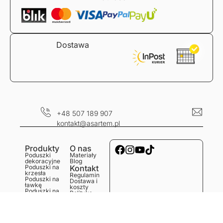
Dostawa
+48 507 189 907
kontakt@asartem.pl
Produkty
O nas
Poduszki
Materiały
dekoracyjne
Blog
Poduszki na
Kontakt
krzesła
Regulamin
Poduszki na
Dostawa i
ławkę
koszty
Poduszki na
Polityka
podłogę
prywatności
Obrusy
Zwroty i
Bieżniki
reklamacje
Podkładki
Serwetki