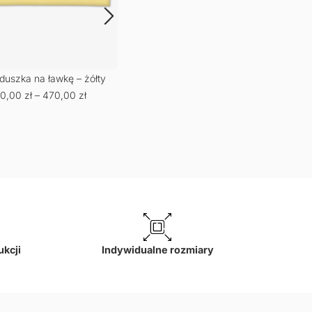
duszka na ławkę – żółty
Poduszka na ławkę – zielona
Podu
0,00
zł
–
470,00
zł
kratka
poma
420,00
zł
–
470,00
zł
420
ukcji
Indywidualne rozmiary