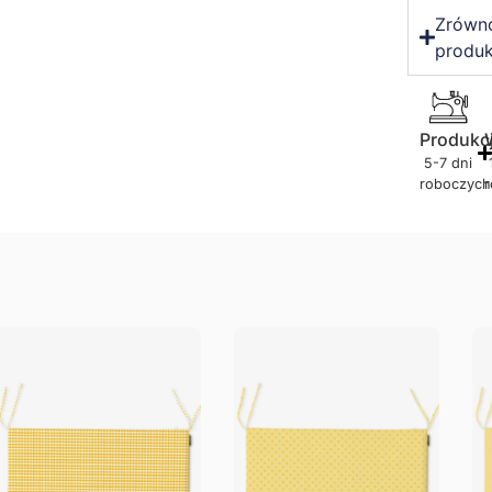
Zrówn
produk
Produkc
5-7 dni
roboczych