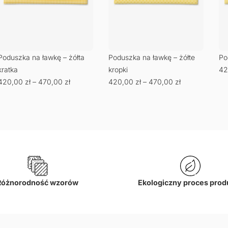
Poduszka na ławkę – żółta
Poduszka na ławkę – żółte
Po
kratka
kropki
42
420,00
zł
–
470,00
zł
420,00
zł
–
470,00
zł
Różnorodność wzorów
Ekologiczny proces prod