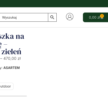
Search Button
Search
0
0,00
zł
for:
szka na
ę –
 zieleń
–
470,00
zł
y:
ASARTEM
utdoor