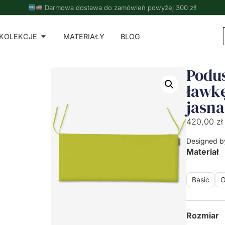
Darmowa dostawa do zamówień powyżej 300 zł!
KOLEKCJE
MATERIAŁY
BLOG
Podu
ławk
jasna
420,00
zł
Designed b
Materiał
Basic
O
Rozmiar