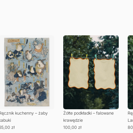
Ręcznik kuchenny – żaby
Żółte podkładki – falowane
Rę
kabuki
krawędzie
La
65,00
zł
100,00
zł
80