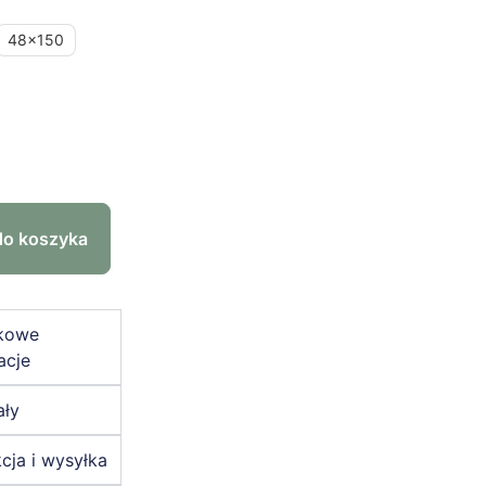
48x150
do koszyka
kowe
acje
ały
cja i wysyłka