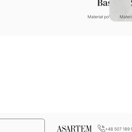
Basic
Materiał poliestrowy o
Materi
klasycznym splocie.
któr
Wytrzymały i odporny n
przypo
zagniecenia.
welur. C
w
Gramatura: 220g/m2
je
wy
Grama
+48 507 189 