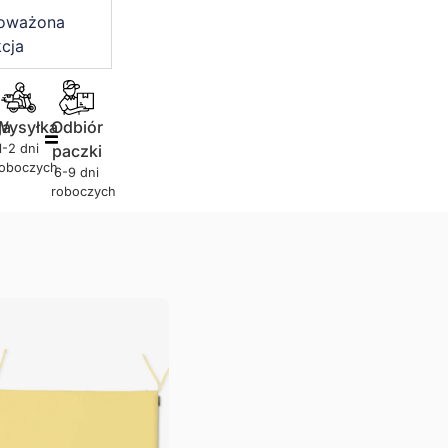
oważona
cja
ja
Wysyłka
Odbiór
1-2 dni
paczki
roboczych
6-9 dni
roboczych