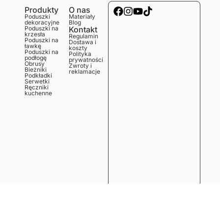
Produkty
O nas
Poduszki
Materiały
dekoracyjne
Blog
Poduszki na
Kontakt
krzesła
Regulamin
Poduszki na
Dostawa i
ławkę
koszty
Poduszki na
Polityka
podłogę
prywatności
Obrusy
Zwroty i
Bieżniki
reklamacje
Podkładki
Serwetki
Ręczniki
kuchenne