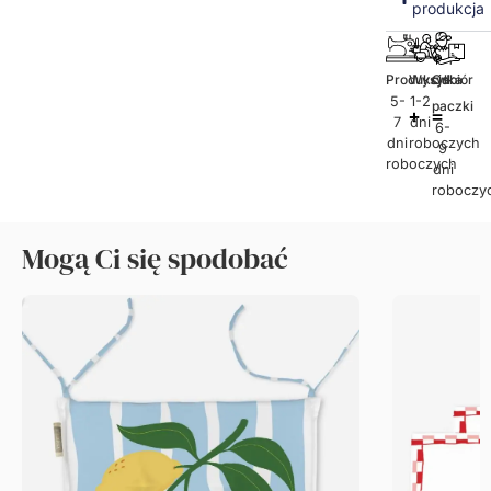
produkcja
Produkcja
Wysyłka
Odbiór
5-
1-2
paczki
7
dni
6-
dni
roboczych
9
roboczych
dni
roboczy
Mogą Ci się spodobać