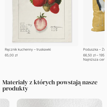
Ręcznik kuchenny – truskawki
Poduszka – Żu
65,00
zł
66,50
zł
–
195,
Najniższa cena
Materiały z których powstają nasze
produkty