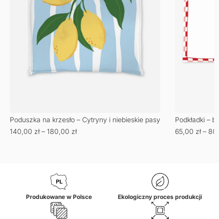
Podkładki – b
Poduszka na krzesło – Cytryny i niebieskie pasy
65,00
zł
–
80
140,00
zł
–
180,00
zł
Produkowane w Polsce
Ekologiczny proces produkcji