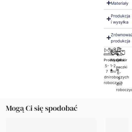
Materiały
Produkcja
i wysyłka
Zrównowa
produkcja
Produkcja
Wysyłka
Odbiór
5-
1-2
paczki
7
dni
6-
dni
roboczych
9
roboczych
dni
roboczy
Mogą Ci się spodobać