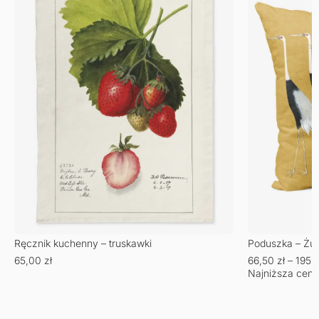
Ręcznik kuchenny – truskawki
Poduszka – Żu
65,00
zł
66,50
zł
–
195,
Najniższa cena