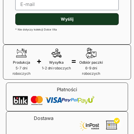
Wyślij
* Nie dotyczy kolekcji Dolce Vita
Produkcja
Wysyłka
Odbiór paczki
5-7 dni
1-2 dni roboczych
6-9 dni
roboczych
roboczych
Płatności
Dostawa