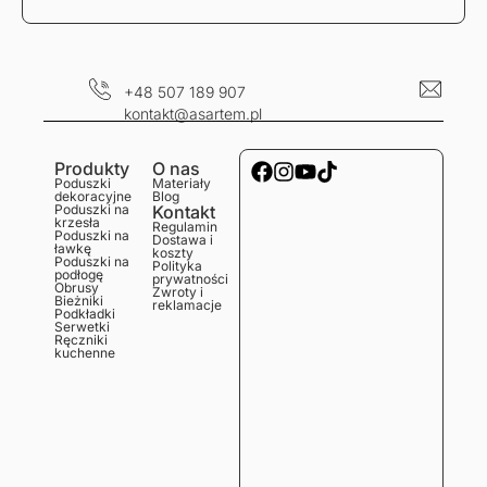
+48 507 189 907
kontakt@asartem.pl
Produkty
O nas
Poduszki
Materiały
dekoracyjne
Blog
Poduszki na
Kontakt
krzesła
Regulamin
Poduszki na
Dostawa i
ławkę
koszty
Poduszki na
Polityka
podłogę
prywatności
Obrusy
Zwroty i
Bieżniki
reklamacje
Podkładki
Serwetki
Ręczniki
kuchenne