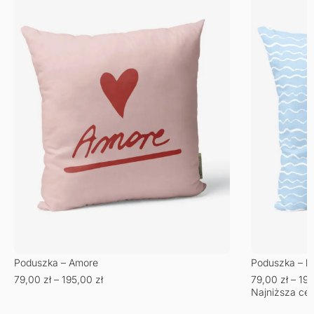
Poduszka – Amore
Poduszka – bł
79,00
zł
–
195,00
zł
79,00
zł
–
19
Najniższa cen