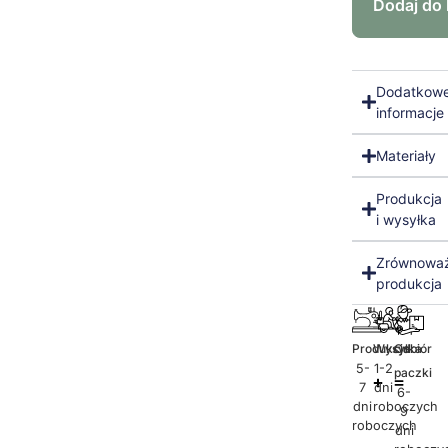
Dodaj do
Dodatkow
informacje
Materiały
Produkcja
i wysyłka
Zrównowa
produkcja
Produkcja
Wysyłka
Odbiór
5-
1-2
paczki
7
dni
6-
dni
roboczych
9
roboczych
dni