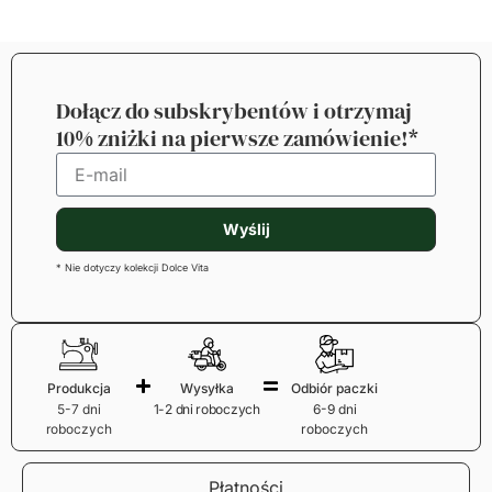
Dołącz do subskrybentów i otrzymaj
10% zniżki na pierwsze zamówienie!*
Wyślij
* Nie dotyczy kolekcji Dolce Vita
Produkcja
Wysyłka
Odbiór paczki
5-7 dni
1-2 dni roboczych
6-9 dni
roboczych
roboczych
Płatności