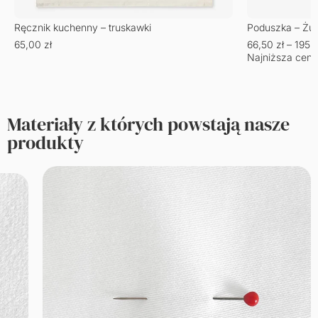
Ręcznik kuchenny – truskawki
Poduszka – Żu
65,00
zł
66,50
zł
–
195,
Najniższa cena
Materiały z których powstają nasze
produkty