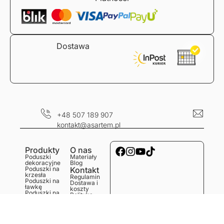
Dostawa
+48 507 189 907
kontakt@asartem.pl
Produkty
O nas
Poduszki
Materiały
dekoracyjne
Blog
Poduszki na
Kontakt
krzesła
Regulamin
Poduszki na
Dostawa i
ławkę
koszty
Poduszki na
Polityka
podłogę
prywatności
Obrusy
Zwroty i
Bieżniki
reklamacje
Podkładki
Serwetki