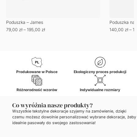
Poduszka – James
Poduszka na k
79,00
zł
–
195,00
zł
140,00
zł
–
1
Produkowane w Polsce
Ekologiczny proces produkcji
Różnorodność wzorów
Indywidualne rozmiary
Co wyróżnia nasze produkty?
Wszystkie tekstylne dekoracje szyjemy na zamówienie, dzięki
czemu możesz dowolnie personalizować wybrane dekoracje, żeby
idealnie pasowały do swojego zastosowania!