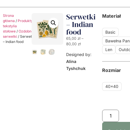
Serwetki
Materiał
Strona
główna
/
Produkty
/
Dekoracyjne
– Indian
tekstylia
food
stołowe
/
Ozdobne
Basic
serwetki
/ Serwetki
65,00
zł
–
Bawełna Pa
– Indian food
80,00
zł
Len
Outdo
Designed by:
Alina
Tyshchuk
Rozmiar
40x40