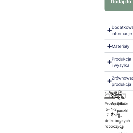
Dodaj do
Dodatkow
informacje
Materiały
Produkcja
i wysyłka
Zrównowa
produkcja
Produkcja
Wysyłka
Odbiór
5-
1-2
paczki
7
dni
6-
dni
roboczych
9
roboczych
dni