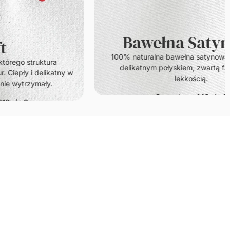
Bawełna Satynowa
100% naturalna bawełna satynowa. Cechuje się
delikatnym połyskiem, zwartą fakturą oraz
y w
lekkością.
Gramatura: 140g/m2