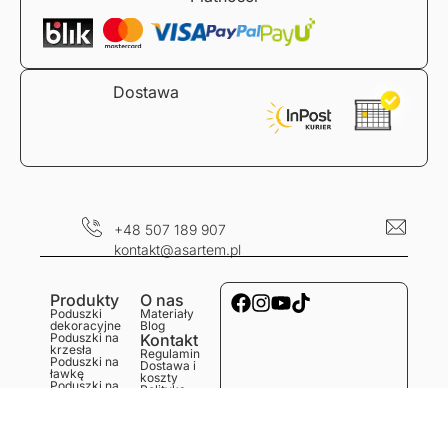
Dostawa
+48 507 189 907
kontakt@asartem.pl
Produkty
O nas
Poduszki
Materiały
dekoracyjne
Blog
Poduszki na
Kontakt
krzesła
Regulamin
Poduszki na
Dostawa i
ławkę
koszty
Poduszki na
Polityka
podłogę
prywatności
Obrusy
Zwroty i
Bieżniki
reklamacje
Podkładki
Serwetki