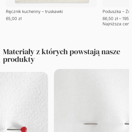
Ręcznik kuchenny – truskawki
Poduszka – Żu
65,00
zł
66,50
zł
–
195,
Najniższa cena
Materiały z których powstają nasze
produkty