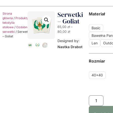
Serwetki
Materiał
Strona
główna
/
Produkty
/
Dekoracyjne
– Goliat
tekstylia
65,00
zł
–
stołowe
/
Ozdobne
Basic
serwetki
/ Serwetki
80,00
zł
Bawełna Pa
– Goliat
Designed by:
Len
Outdo
Nastka Drabot
Rozmiar
40x40