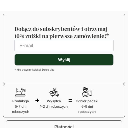
Dołącz do subskrybentów i otrzymaj
10% zniżki na pierwsze zamówienie!*
Wyślij
* Nie dotyczy kolekcji Dolce Vita
Produkcja
Wysyłka
Odbiór paczki
5-7 dni
1-2 dni roboczych
6-9 dni
roboczych
roboczych
Płatności