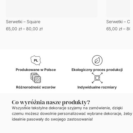
Serwetki – Square
Serwetki – Co
65,00
zł
–
80,00
zł
65,00
zł
–
80
Produkowane w Polsce
Ekologiczny proces produkcji
Różnorodność wzorów
Indywidualne rozmiary
Co wyróżnia nasze produkty?
Wszystkie tekstylne dekoracje szyjemy na zamówienie, dzięki
czemu możesz dowolnie personalizować wybrane dekoracje, żeby
idealnie pasowały do swojego zastosowania!