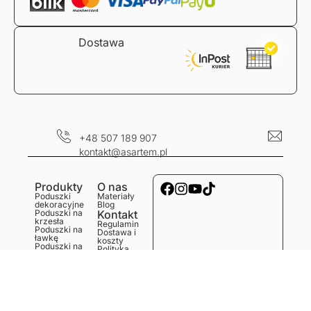
Dostawa
+48 507 189 907
kontakt@asartem.pl
Produkty
O nas
Poduszki
Materiały
dekoracyjne
Blog
Poduszki na
Kontakt
krzesła
Regulamin
Poduszki na
Dostawa i
ławkę
koszty
Poduszki na
Polityka
podłogę
prywatności
Obrusy
Zwroty i
Bieżniki
reklamacje
Podkładki
Serwetki
Ręczniki
kuchenne