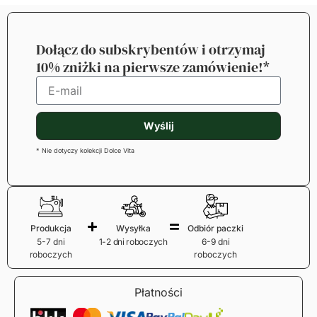
Dołącz do subskrybentów i otrzymaj
10% zniżki na pierwsze zamówienie!*
Wyślij
* Nie dotyczy kolekcji Dolce Vita
Produkcja
Wysyłka
Odbiór paczki
5-7 dni
1-2 dni roboczych
6-9 dni
roboczych
roboczych
Płatności