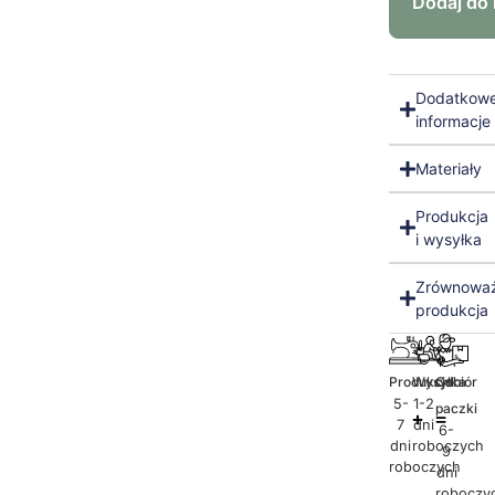
Dodaj do
Dodatkow
informacje
Materiały
Produkcja
i wysyłka
Zrównowa
produkcja
Produkcja
Wysyłka
Odbiór
5-
1-2
paczki
7
dni
6-
dni
roboczych
9
roboczych
dni
roboczy