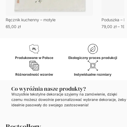
Ręcznik kuchenny – motyle
Poduszka – F
65,00
zł
79,00
zł
–
19
Produkowane w Polsce
Ekologiczny proces produkcji
Różnorodność wzorów
Indywidualne rozmiary
Co wyróżnia nasze produkty?
Wszystkie tekstylne dekoracje szyjemy na zamówienie, dzięki
czemu możesz dowolnie personalizować wybrane dekoracje, żeby
idealnie pasowały do swojego zastosowania!
Bestsellery