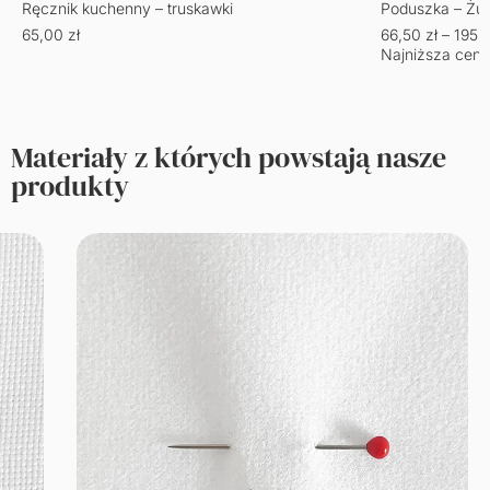
Ręcznik kuchenny – truskawki
Poduszka – Żu
65,00
zł
66,50
zł
–
195,
Najniższa cena
Materiały z których powstają nasze
produkty