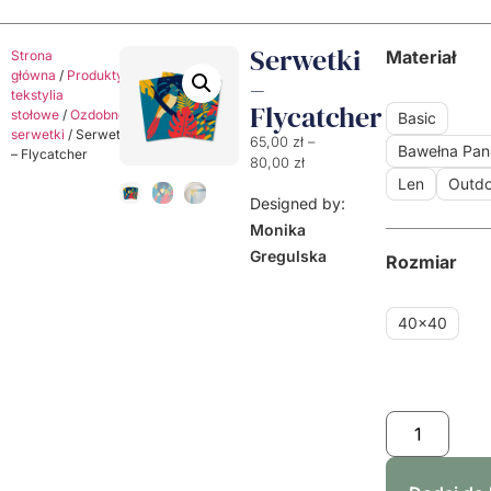
Serwetki
Materiał
Strona
główna
/
Produkty
/
Dekoracyjne
–
tekstylia
Flycatcher
stołowe
/
Ozdobne
Basic
serwetki
/ Serwetki
65,00
zł
–
Bawełna Pa
– Flycatcher
80,00
zł
Len
Outdo
Designed by:
Monika
Gregulska
Rozmiar
40x40