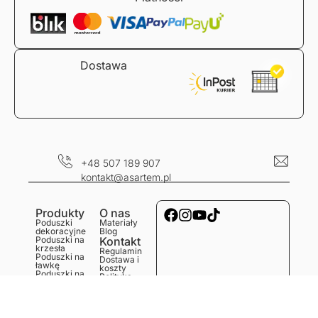
Dostawa
+48 507 189 907
kontakt@asartem.pl
Produkty
O nas
Poduszki
Materiały
dekoracyjne
Blog
Poduszki na
Kontakt
krzesła
Regulamin
Poduszki na
Dostawa i
ławkę
koszty
Poduszki na
Polityka
podłogę
prywatności
Obrusy
Zwroty i
Bieżniki
reklamacje
Podkładki
Serwetki