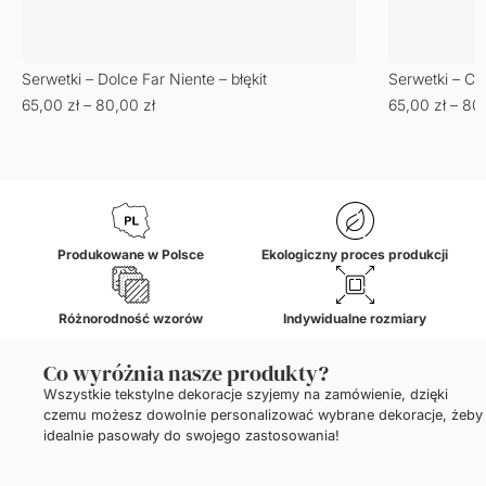
Serwetki – Dolce Far Niente – błękit
Serwetki – Ch
65,00
zł
–
80,00
zł
65,00
zł
–
80
Produkowane w Polsce
Ekologiczny proces produkcji
Różnorodność wzorów
Indywidualne rozmiary
Co wyróżnia nasze produkty?
Wszystkie tekstylne dekoracje szyjemy na zamówienie, dzięki
czemu możesz dowolnie personalizować wybrane dekoracje, żeby
idealnie pasowały do swojego zastosowania!