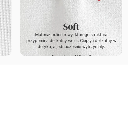
100% naturalna bawełna satynowa. Cechuje się
ura
delikatnym połyskiem, zwartą fakturą oraz
ikatny w
lekkością.
y.
Gramatura: 140g/m2