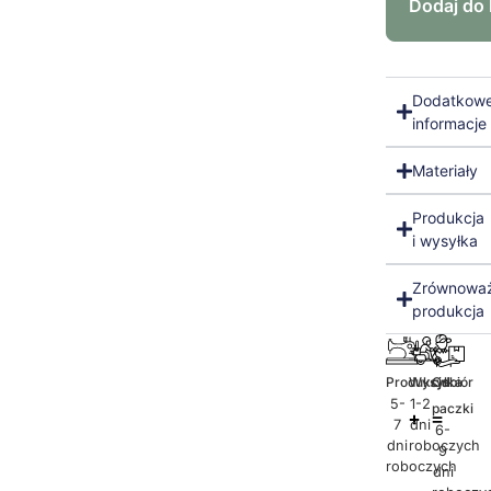
Dodaj do
Dodatkow
informacje
Materiały
Produkcja
i wysyłka
Zrównowa
produkcja
Produkcja
Wysyłka
Odbiór
5-
1-2
paczki
7
dni
6-
dni
roboczych
9
roboczych
dni