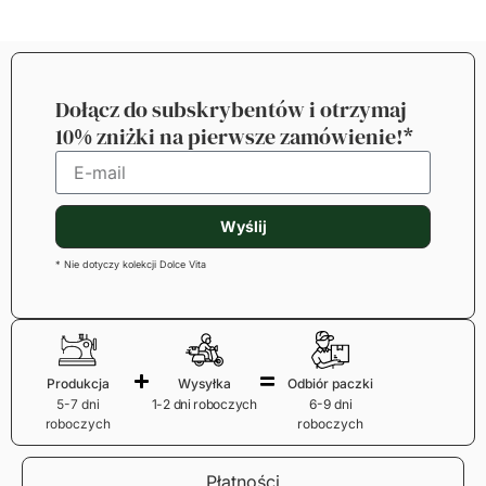
Dołącz do subskrybentów i otrzymaj
10% zniżki na pierwsze zamówienie!*
Wyślij
* Nie dotyczy kolekcji Dolce Vita
Produkcja
Wysyłka
Odbiór paczki
5-7 dni
1-2 dni roboczych
6-9 dni
roboczych
roboczych
Płatności