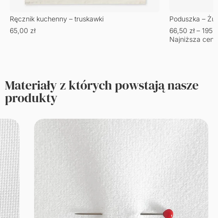
Ręcznik kuchenny – truskawki
Poduszka – Żu
65,00
zł
66,50
zł
–
195,
Najniższa cena
Materiały z których powstają nasze
produkty