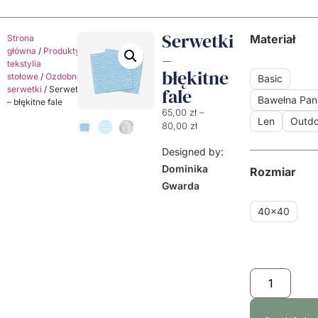
Serwetki
Materiał
Strona
główna
/
Produkty
/
Dekoracyjne
–
tekstylia
błękitne
stołowe
/
Ozdobne
Basic
serwetki
/ Serwetki
fale
Bawełna Pa
– błękitne fale
65,00
zł
–
Len
Outdo
80,00
zł
Designed by:
Dominika
Rozmiar
Gwarda
40x40