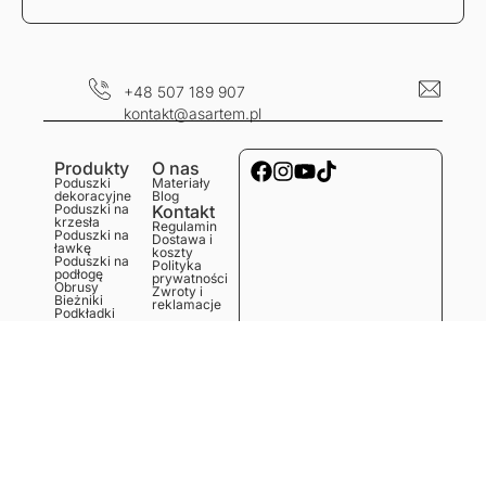
+48 507 189 907
kontakt@asartem.pl
Produkty
O nas
Poduszki
Materiały
dekoracyjne
Blog
Poduszki na
Kontakt
krzesła
Regulamin
Poduszki na
Dostawa i
ławkę
koszty
Poduszki na
Polityka
podłogę
prywatności
Obrusy
Zwroty i
Bieżniki
reklamacje
Podkładki
Serwetki
Ręczniki
kuchenne