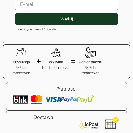
Wyślij
* Nie dotyczy kolekcji Dolce Vita
Produkcja
Wysyłka
Odbiór paczki
5-7 dni
1-2 dni roboczych
6-9 dni
roboczych
roboczych
Płatności
Dostawa