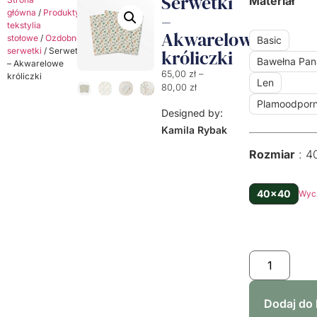
Serwetki
Materiał
główna
/
Produkty
/
Dekoracyjne
–
tekstylia
Akwarelowe
stołowe
/
Ozdobne
Basic
serwetki
/ Serwetki
króliczki
Bawełna Pa
– Akwarelowe
65,00
zł
–
króliczki
Len
80,00
zł
Plamoodpor
Designed by:
Kamila Rybak
Rozmiar
4
40x40
Wyc
Dodaj do