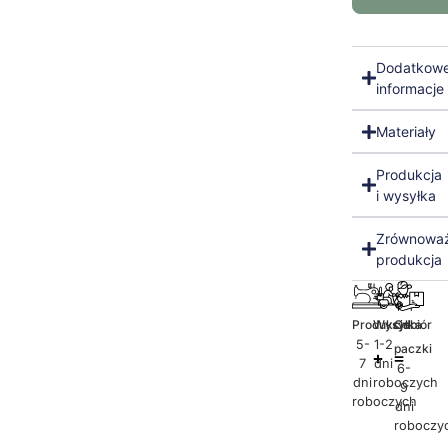
Dodatkow
informacje
Materiały
Produkcja
i wysyłka
Zrównowa
produkcja
Produkcja
Wysyłka
Odbiór
5-
1-2
paczki
7
dni
6-
dni
roboczych
9
roboczych
dni
roboczy