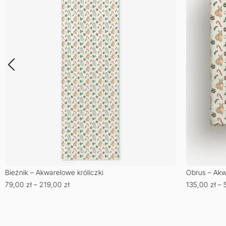
Bieżnik – Akwarelowe króliczki
Obrus – Akw
79,00
zł
–
219,00
zł
135,00
zł
–