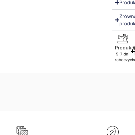
Produk
Zrówn
produk
Produkc
5-7 dni
roboczych
r