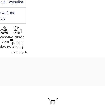
cja i wysyłka
oważona
cja
ja
Wysyłka
Odbiór
1-2 dni
paczki
oboczych
6-9 dni
roboczych