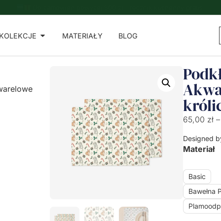
Do zamówień powyżej 500 zł - ręcznik kuchenny gratis!
KOLEKCJE
MATERIAŁY
BLOG
Podkł
Akwa
warelowe
króli
65,00
zł
–
Designed b
Materiał
Basic
Bawełna 
Plamoodp