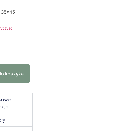
35x45
yczyść
do koszyka
kowe
acje
ały