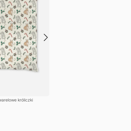
arelowe króliczki
Poduszka – Akwarelowe króliczki
79,00
zł
–
195,00
zł