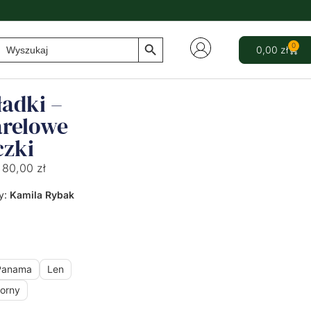
Search Button
Search
0
0,00
zł
for:
adki –
relowe
czki
80,00
zł
y:
Kamila Rybak
Panama
Len
orny