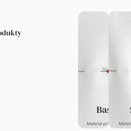
rodukty
Basic
Materiał poliestrowy o
Materi
klasycznym splocie.
któr