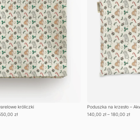
arelowe króliczki
Poduszka na krzesło – Akw
550,00
zł
140,00
zł
–
180,00
zł