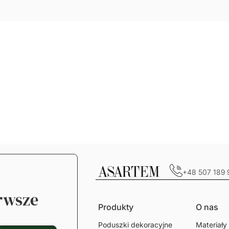
Wytrzymały i odporny n
przypo
zagniecenia.
welur. C
w
Gramatura: 220g/m2
je
wy
Grama
+48 507 189 
erwsze
Produkty
O nas
Poduszki dekoracyjne
Materiały