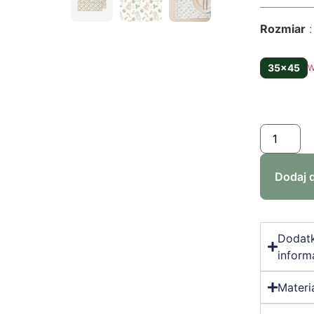
Rozmiar
35x45
W
Dodaj 
Dodat
inform
Materi