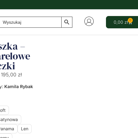
Search Button
Search
0
0,00
zł
for:
szka –
relowe
czki
195,00
zł
y:
Kamila Rybak
oft
Satynowa
Panama
Len
orny