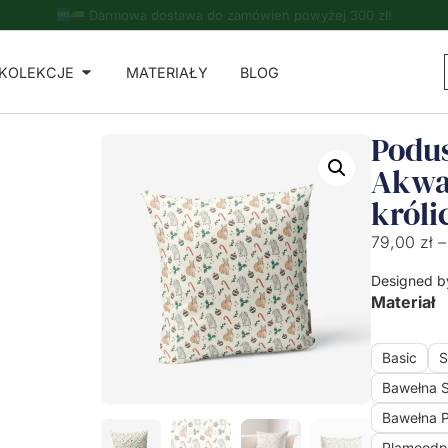
Do zamówień powyżej 500 zł - ręcznik kuchenny gratis!
KOLEKCJE
MATERIAŁY
BLOG
Podu
Akwa
króli
79,00
zł
–
Designed b
Materiał
Basic
S
Bawełna 
Bawełna 
Plamoodp