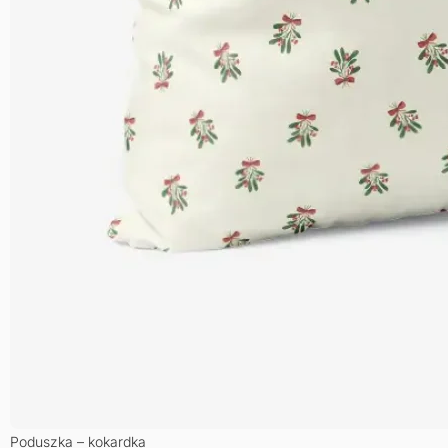
Poduszka – kokardka