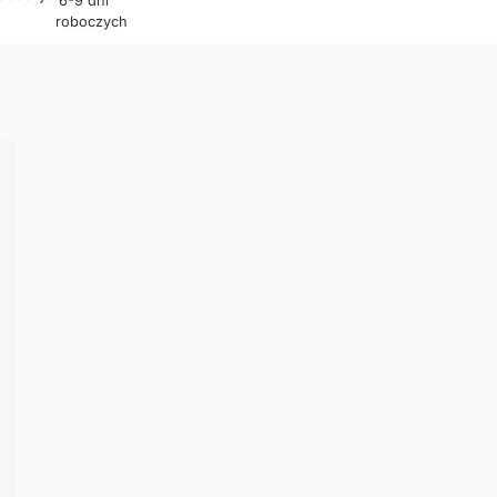
6-9 dni
roboczych