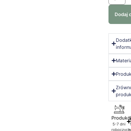
Dodaj 
Dodat
inform
Materi
Produk
Zrówn
produk
Produkc
5-7 dni
roboczych
r