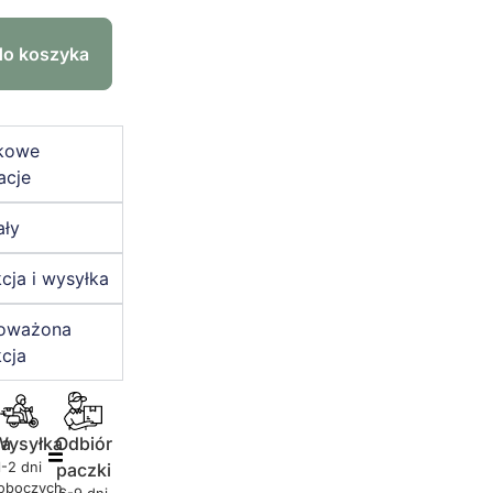
do koszyka
kowe
acje
ały
cja i wysyłka
oważona
cja
ja
Wysyłka
Odbiór
1-2 dni
paczki
oboczych