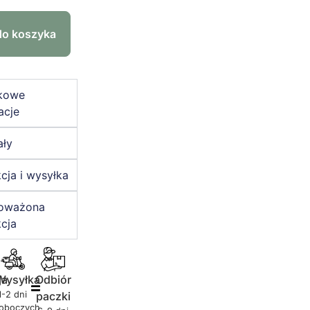
do koszyka
kowe
acje
ały
cja i wysyłka
oważona
cja
ja
Wysyłka
Odbiór
1-2 dni
paczki
roboczych