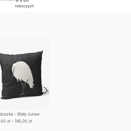
6-9 dni
roboczych
duszka – Biały żuraw
Poduszka – Terpsiphone
Serw
,00
zł
–
195,00
zł
paradisi
65,
66,50
zł
–
195,00
zł