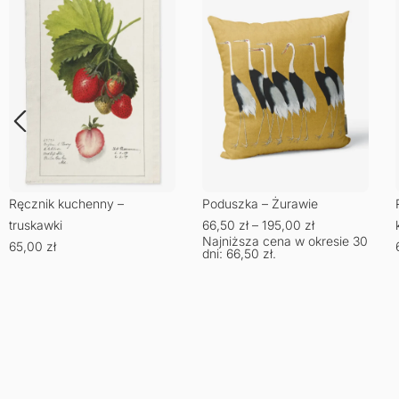
Ręcznik kuchenny –
Poduszka – Żurawie
truskawki
66,50
zł
–
195,00
zł
Najniższa cena w okresie 30
65,00
zł
dni:
66,50
zł
.