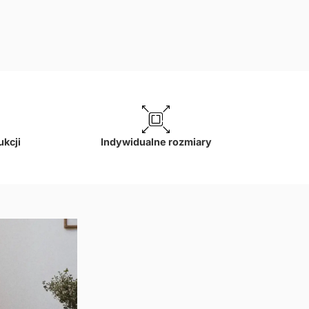
Najniższa cena w okresie 30
dni:
66,50
zł
.
ukcji
Indywidualne rozmiary