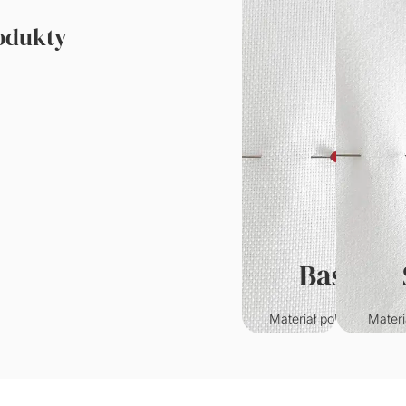
rodukty
Basic
Materiał poliestrowy o
Materi
klasycznym splocie.
któr
Wytrzymały i odporny n
przypo
zagniecenia.
welur. C
w