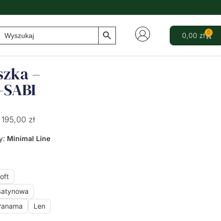
Search Button
Search
0
0,00
zł
for:
szka –
-SABI
195,00
zł
y:
Minimal Line
oft
Satynowa
Panama
Len