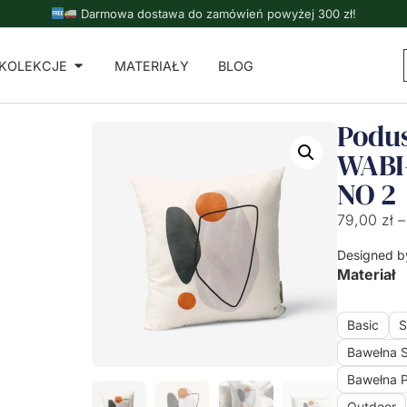
Darmowa dostawa do zamówień powyżej 300 zł!
KOLEKCJE
MATERIAŁY
BLOG
Podu
WABI
NO 2
79,00
zł
–
Designed b
Materiał
Basic
S
Bawełna 
Bawełna 
Outdoor