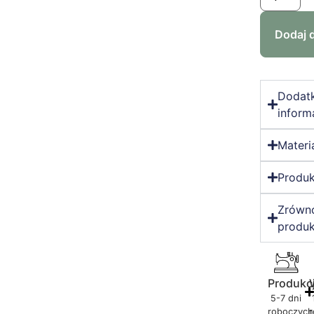
Dodaj 
Dodat
inform
Materi
Produk
Zrówn
produk
Produkc
5-7 dni
roboczych