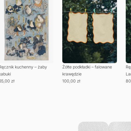
Ręcznik kuchenny – żaby
Żółte podkładki – falowane
Rę
kabuki
krawędzie
La
65,00
zł
100,00
zł
80