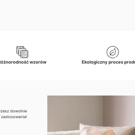
Na
dn
Różnorodność wzorów
Ekologiczny proces prod
ożesz dowolnie
 zastosowania!