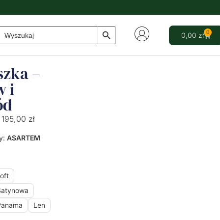
Search Button
Search
0
0,00
zł
for:
szka –
 i
ód
195,00
zł
y:
ASARTEM
oft
Satynowa
Panama
Len