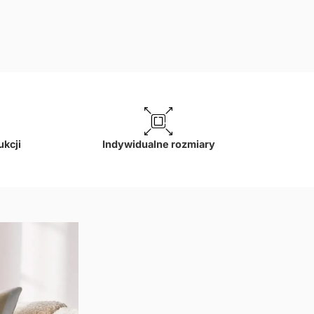
jniższa cena w okresie 30
i:
66,50
zł
.
ukcji
Indywidualne rozmiary