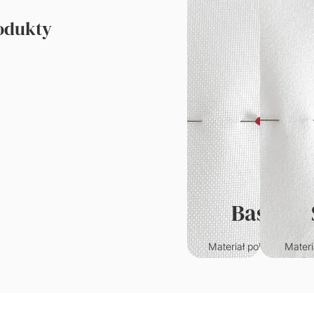
rodukty
Basic
Materiał poliestrowy o
Materi
klasycznym splocie.
któr
Wytrzymały i odporny n
przypo
zagniecenia.
welur. C
w