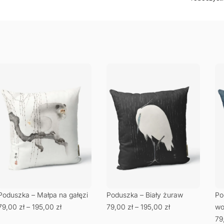
Poduszka – Biały żuraw
Poduszka – Japoński
Po
79,00
zł
–
195,00
zł
wojownik 7 – Ukiyo-e
sa
79,00
zł
–
195,00
zł
6