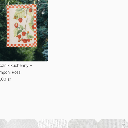
Poduszka – Stado żurawi
Ręcznik kuchenny – Fragole
66,50
zł
–
195,00
zł
80,00
zł
Najniższa cena w okresie 30
dni:
66,50
zł
.