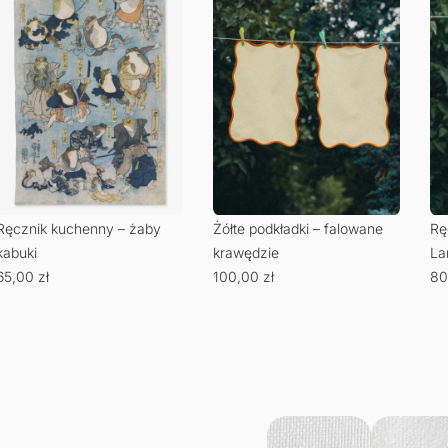
Żółte podkładki – falowane
Ręcznik kuchenny –
krawędzie
Lamponi Rossi
100,00
zł
80,00
zł