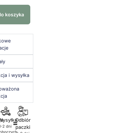
do koszyka
kowe
acje
ały
cja i wysyłka
oważona
cja
ja
Wysyłka
Odbiór
1-2 dni
paczki
roboczych