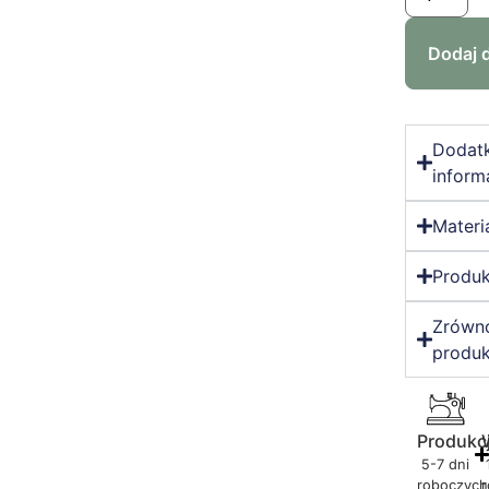
Dodaj 
Dodat
inform
Materi
Produk
Zrówn
produk
Produkc
5-7 dni
roboczych