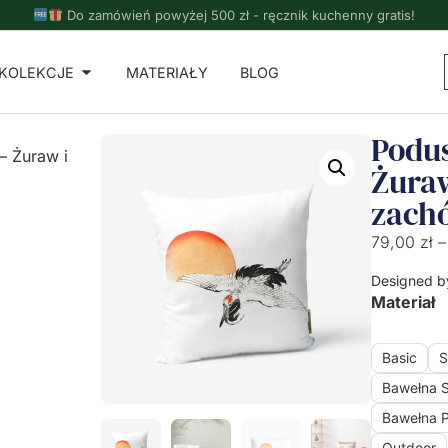
Do zamówień powyżej 500 zł - ręcznik kuchenny gratis!
KOLEKCJE
MATERIAŁY
BLOG
Podu
– Żuraw i
Żuraw
zach
79,00
zł
–
Designed b
Materiał
Basic
S
Bawełna 
Bawełna 
Outdoor