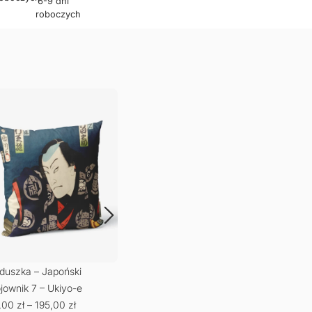
6-9 dni
roboczych
duszka – Japoński
Poduszka – Chiński motyw
Podu
muraj
79,00
zł
–
195,00
zł
żura
6,50
zł
–
195,00
zł
79,