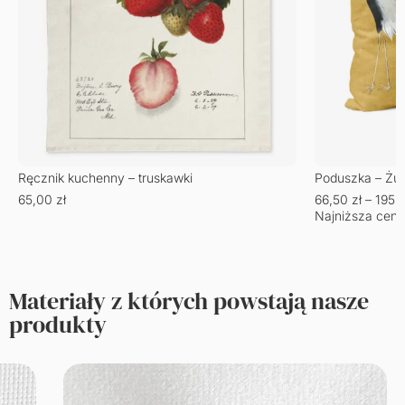
Ręcznik kuchenny – truskawki
Poduszka – Żu
65,00
zł
66,50
zł
–
195,
Najniższa cena
Materiały z których powstają nasze
produkty