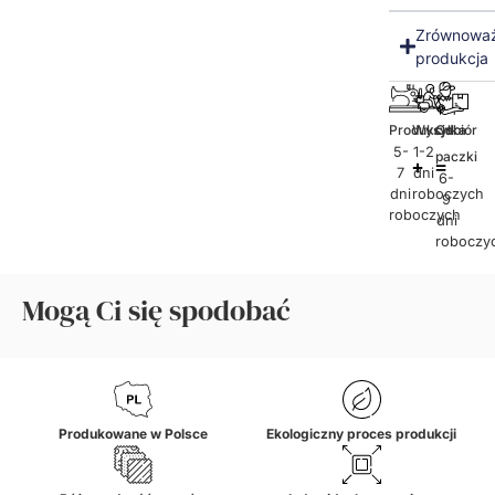
Zrównowa
produkcja
Produkcja
Wysyłka
Odbiór
5-
1-2
paczki
7
dni
6-
dni
roboczych
9
roboczych
dni
roboczy
Mogą Ci się spodobać
Produkowane w Polsce
Ekologiczny proces produkcji