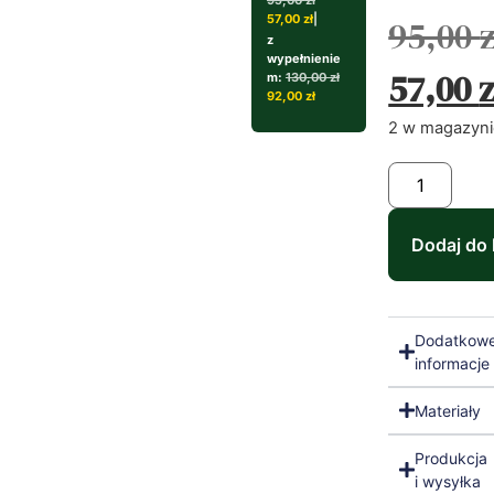
95,00
zł
57,00
zł
|
95,00
z
z
wypełnienie
57,00
z
m:
130,00
zł
92,00
zł
2 w magazyn
Dodaj do
Dodatkow
informacje
Materiały
Produkcja
i wysyłka