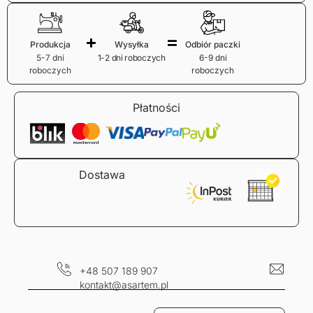
Produkcja
Wysyłka
Odbiór paczki
5-7 dni
1-2 dni roboczych
6-9 dni
roboczych
roboczych
Płatności
Dostawa
+48 507 189 907
kontakt@asartem.pl