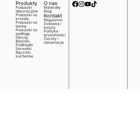
Produkty
O nas
Poduszki
Materiały
dekoracyjne
Blog
Poduszki na
Kontakt
krzesła
Regulamin
Poduszki na
Dostawa i
ławkę
koszty
Poduszki na
Polityka
podłogę
prywatności
Obrusy
Zwroty i
Bieżniki
reklamacje
Podkładki
Serwetki
Ręczniki
kuchenne