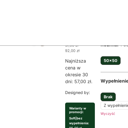
Poduszka
Materiał
So
Strona
główna
/
Produkty
/ Poduszka
–
– Świętość lub
Świętość
szaleństwo
Soft
lub
szaleństwo
Rozmiar
5
57,00
zł
–
92,00
zł
50x50
Najniższa
cena w
okresie 30
Wypełnieni
dni:
57,00
zł
.
Designed by:
Brak
Z wypełnien
Warianty w
promocji:
Wyczyść
Soft
|
bez
wypełnienia: