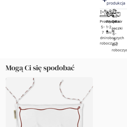
produkcja
Produkcja
Wysyłka
Odbiór
5-
1-2
paczki
7
dni
6-
dni
roboczych
9
roboczych
dni
roboczy
Mogą Ci się spodobać