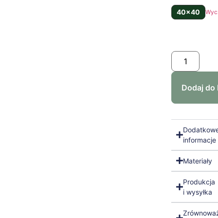
40x40
Wyc
Dodaj do
Dodatkow
informacje
Materiały
Produkcja
i wysyłka
Zrównowa