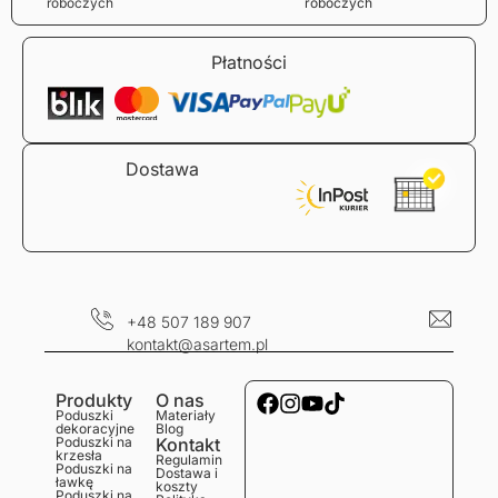
roboczych
roboczych
Płatności
Dostawa
+48 507 189 907
kontakt@asartem.pl
Produkty
O nas
Poduszki
Materiały
dekoracyjne
Blog
Poduszki na
Kontakt
krzesła
Regulamin
Poduszki na
Dostawa i
ławkę
koszty
Poduszki na