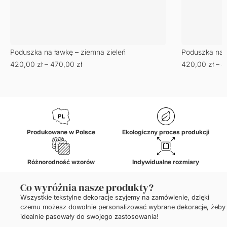
Poduszka na ławkę – ziemna zieleń
Poduszka na ł
420,00
zł
–
470,00
zł
420,00
zł
–
4
Produkowane w Polsce
Ekologiczny proces produkcji
Różnorodność wzorów
Indywidualne rozmiary
Co wyróżnia nasze produkty?
Wszystkie tekstylne dekoracje szyjemy na zamówienie, dzięki
czemu możesz dowolnie personalizować wybrane dekoracje, żeby
idealnie pasowały do swojego zastosowania!