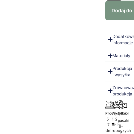
Dodaj do
Dodatkow
informacje
Materiały
Produkcja
i wysyłka
Zrównowa
produkcja
Produkcja
Wysyłka
Odbiór
5-
1-2
paczki
7
dni
6-
dni
roboczych
9