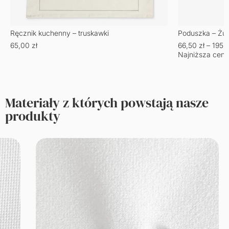
Ręcznik kuchenny – truskawki
Poduszka – Żu
65,00
zł
66,50
zł
–
195,
Najniższa cena
Materiały z których powstają nasze
produkty