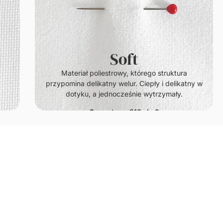
Soft
100% natura
Materiał poliestrowy, którego struktura
delikatny
ypomina delikatny welur. Ciepły i delikatny w
dotyku, a jednocześnie wytrzymały.
Gramatura: 210g/m2