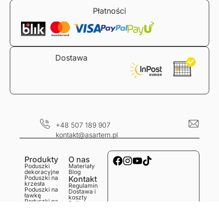
Płatności
Dostawa
+48 507 189 907
kontakt@asartem.pl
Produkty
O nas
Poduszki
Materiały
dekoracyjne
Blog
Poduszki na
Kontakt
krzesła
Regulamin
Poduszki na
Dostawa i
ławkę
koszty
Poduszki na
Polityka
podłogę
prywatności
Obrusy
Zwroty i
Bieżniki