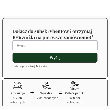
Dołącz do subskrybentów i otrzymaj
10% zniżki na pierwsze zamówienie!*
Wyślij
* Nie dotyczy kolekcji Dolce Vita
Produkcja
Wysyłka
Odbiór paczki
5-7 dni
1-2 dni roboczych
6-9 dni
roboczych
roboczych