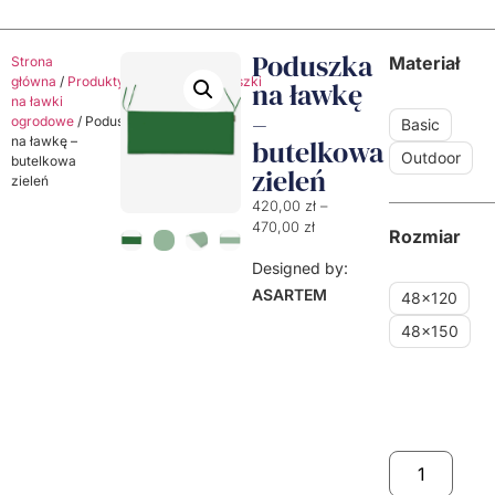
Poduszka
Materiał
Strona
główna
/
Produkty
/
Poduszki
/
Poduszki
na ławkę
na ławki
–
ogrodowe
/ Poduszka
Basic
na ławkę –
butelkowa
Outdoor
butelkowa
zieleń
zieleń
420,00
zł
–
470,00
zł
Rozmiar
Designed by:
ASARTEM
48x120
48x150