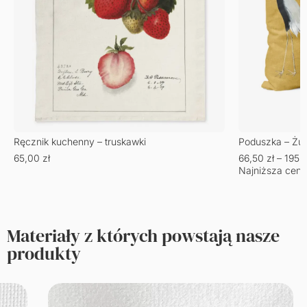
Ręcznik kuchenny – truskawki
Poduszka – Żu
65,00
zł
66,50
zł
–
195,
Najniższa cena
Materiały z których powstają nasze
produkty