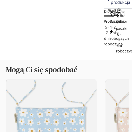
produkcja
Produkcja
Wysyłka
Odbiór
5-
1-2
paczki
7
dni
6-
dni
roboczych
9
roboczych
dni
roboczy
Mogą Ci się spodobać