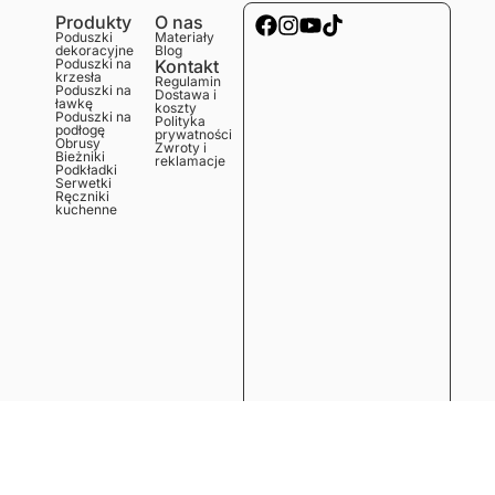
Produkty
O nas
Poduszki
Materiały
dekoracyjne
Blog
Poduszki na
Kontakt
krzesła
Regulamin
Poduszki na
Dostawa i
ławkę
koszty
Poduszki na
Polityka
podłogę
prywatności
Obrusy
Zwroty i
Bieżniki
reklamacje
Podkładki
Serwetki
Ręczniki
kuchenne