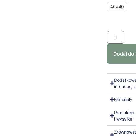
40x40
Dodaj do
Dodatkow
informacje
Materiały
Produkcja
i wysyłka
Zrównowa