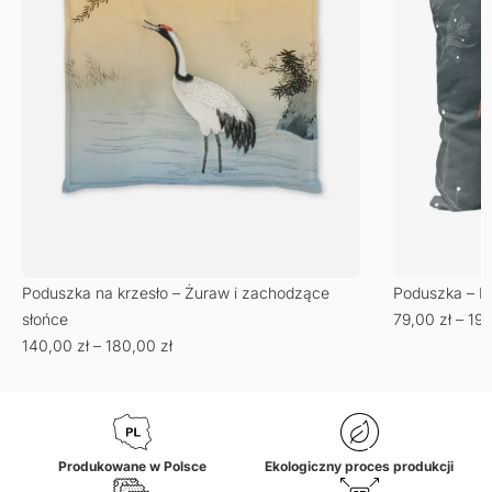
Poduszka – Li
Poduszka na krzesło – Żuraw i zachodzące
79,00
zł
–
19
słońce
140,00
zł
–
180,00
zł
Produkowane w Polsce
Ekologiczny proces produkcji