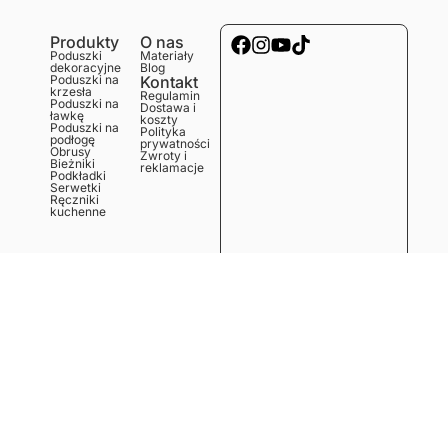
Produkty
O nas
Poduszki
Materiały
dekoracyjne
Blog
Poduszki na
Kontakt
krzesła
Regulamin
Poduszki na
Dostawa i
ławkę
koszty
Poduszki na
Polityka
podłogę
prywatności
Obrusy
Zwroty i
Bieżniki
reklamacje
Podkładki
Serwetki
Ręczniki
kuchenne