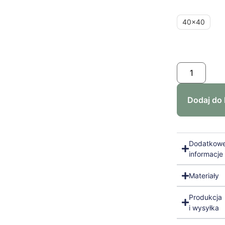
40x40
Dodaj do
Dodatkow
informacje
Materiały
Produkcja
i wysyłka
Zrównowa