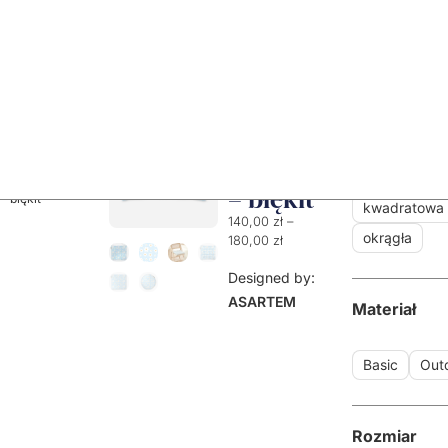
Poduszka
Wariant
Strona
główna
/
Produkty
/
Poduszki
/
Ozdobne
na
poduszki na
krzesło –
krzesła
/ Poduszka
kwadratowa
na krzesło –
Rumianek
kwadratowa 
Rumianek –
– błękit
błękit
kwadratowa
140,00
zł
–
okrągła
180,00
zł
Designed by:
ASARTEM
Materiał
Basic
Out
Rozmiar