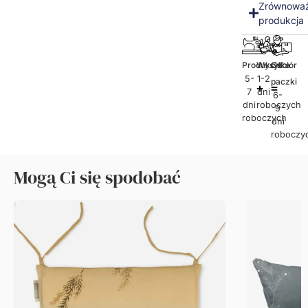
produkcja
Produkcja
Wysyłka
Odbiór
5-
1-2
paczki
7
dni
6-
dni
roboczych
9
roboczych
dni
roboczy
Mogą Ci się spodobać