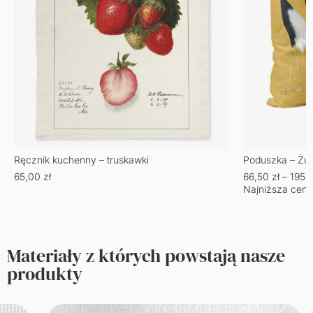
Ręcznik kuchenny – truskawki
Poduszka – Żu
65,00
zł
66,50
zł
–
195,
Najniższa cena
Materiały z których powstają nasze
produkty