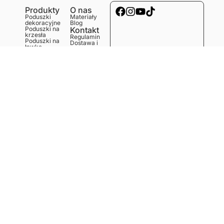
Produkty
O nas
Poduszki
Materiały
dekoracyjne
Blog
Poduszki na
Kontakt
krzesła
Regulamin
Poduszki na
Dostawa i
ławkę
koszty
Poduszki na
Polityka
podłogę
prywatności
Obrusy
Zwroty i
Bieżniki
reklamacje
Podkładki
Serwetki
Ręczniki
kuchenne