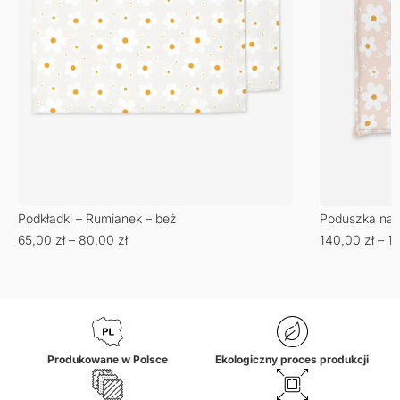
Podkładki – Rumianek – beż
Poduszka na k
65,00
zł
–
80,00
zł
140,00
zł
–
1
Produkowane w Polsce
Ekologiczny proces produkcji