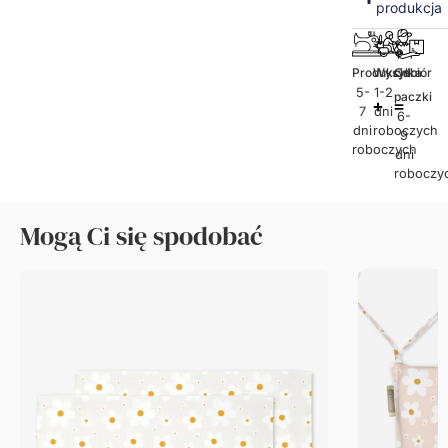
produkcja
Produkcja
Wysyłka
Odbiór
5-
1-2
paczki
7
dni
6-
dni
roboczych
9
roboczych
dni
roboczy
Mogą Ci się spodobać