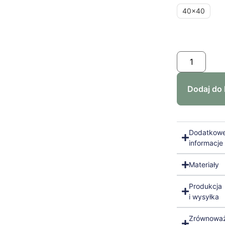
40x40
Dodaj do
Dodatkow
informacje
Materiały
Produkcja
i wysyłka
Zrównowa