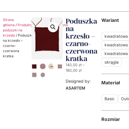
Poduszka
Wariant
Strona
główna
/
Produkty
/
Poduszki
/
Ozdobne
na
poduszki na
krzesło –
krzesła
/ Poduszka
kwadratowa
na krzesło –
czarno-
kwadratowa 
czarno-
czerwona
czerwona
kwadratowa
kratka
kratka
okrągła
140,00
zł
–
180,00
zł
Designed by:
Materiał
ASARTEM
Basic
Out
Rozmiar