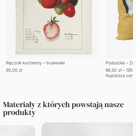
Ręcznik kuchenny – truskawki
Poduszka – Żu
65,00
zł
66,50
zł
–
195,
Najniższa cena
Materiały z których powstają nasze
produkty