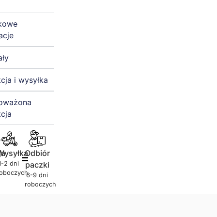
kowe
acje
ały
cja i wysyłka
oważona
cja
ja
Wysyłka
Odbiór
1-2 dni
paczki
roboczych
6-9 dni
roboczych