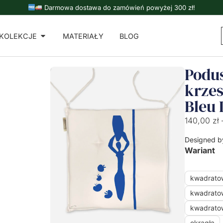
Darmowa dostawa do zamówień powyżej 300 zł!
KOLEKCJE
MATERIAŁY
BLOG
Podu
krzes
Bleu 
140,00
zł
Designed b
Wariant
kwadrato
kwadrato
kwadrato
okrągła