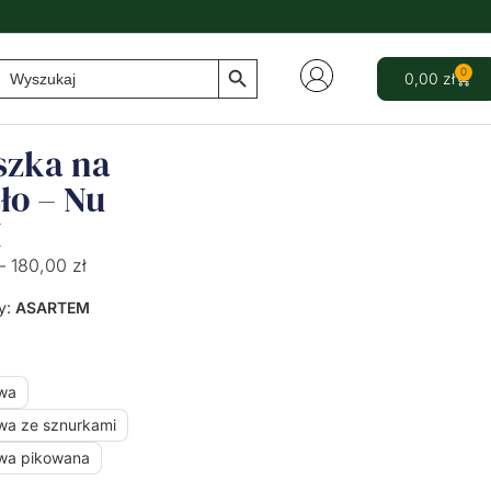
Search Button
Search
0
0,00
zł
for:
szka na
ło – Nu
I
–
180,00
zł
y:
ASARTEM
wa
wa ze sznurkami
wa pikowana