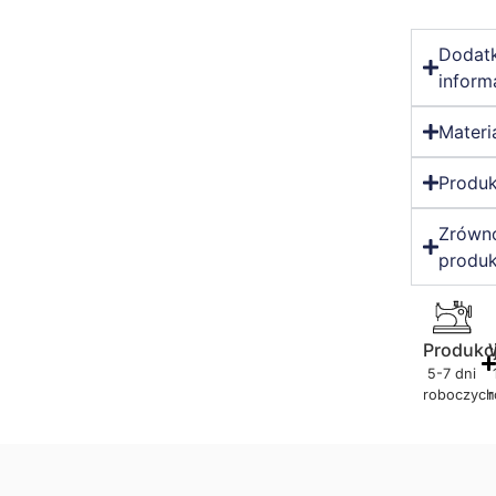
Dodat
inform
Materi
Produk
Zrówn
produk
Produkc
5-7 dni
roboczych