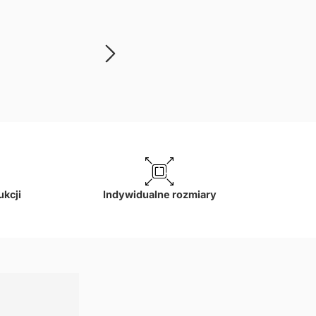
Podkładki – Żurawie
65,00
zł
–
80,00
zł
ukcji
Indywidualne rozmiary