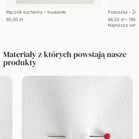
Ręcznik kuchenny – truskawki
Poduszka – Żu
65,00
zł
66,50
zł
–
195,
Najniższa cena
Materiały z których powstają nasze
produkty