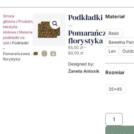
Podkładki
Materiał
Strona
główna
/
Produkty
/
Dekoracyjne
–
tekstylia
Pomarańczowa
stołowe
/
Materiałowe
Basic
podkładki na
florystyka
Bawełna Pa
stół
/ Podkładki
65,00
zł
–
–
Len
Outdo
80,00
zł
Pomarańczowa
florystyka
Designed by:
Żaneta Antosik
Rozmiar
35x45