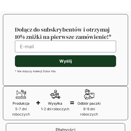
Dołącz do subskrybentów i otrzymaj
10% zniżki na pierwsze zamówienie!*
Wyślij
* Nie dotyczy kolekcji Dolce Vita
Produkcja
Wysyłka
Odbiór paczki
5-7 dni
1-2 dni roboczych
6-9 dni
roboczych
roboczych
Płatności