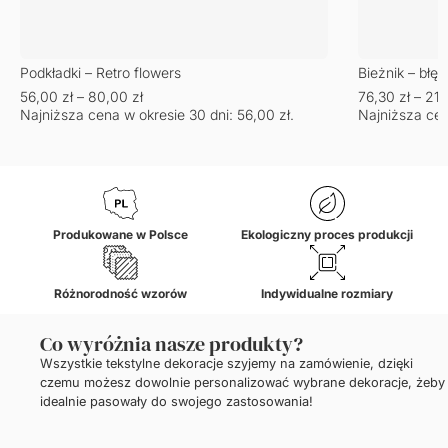
Podkładki – Retro flowers
Bieżnik – błęki
56,00
zł
–
80,00
zł
76,30
zł
–
21
Najniższa cena w okresie 30 dni:
56,00
zł
.
Najniższa cen
Produkowane w Polsce
Ekologiczny proces produkcji
Różnorodność wzorów
Indywidualne rozmiary
Co wyróżnia nasze produkty?
Wszystkie tekstylne dekoracje szyjemy na zamówienie, dzięki
czemu możesz dowolnie personalizować wybrane dekoracje, żeby
idealnie pasowały do swojego zastosowania!