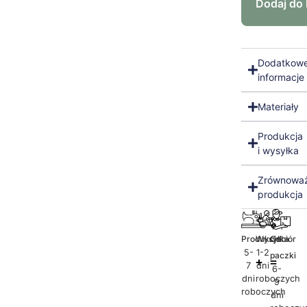
Dodaj do
Dodatkow
informacje
Materiały
Produkcja
i wysyłka
Zrównowa
produkcja
Produkcja
Wysyłka
Odbiór
5-
1-2
paczki
7
dni
6-
dni
roboczych
9
roboczych
dni