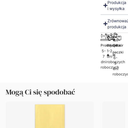
Produkcja
i wysyłka
Zrównowa
produkcja
Produkcja
Wysyłka
Odbiór
5-
1-2
paczki
7
dni
6-
dni
roboczych
9
roboczych
dni
roboczy
Mogą Ci się spodobać