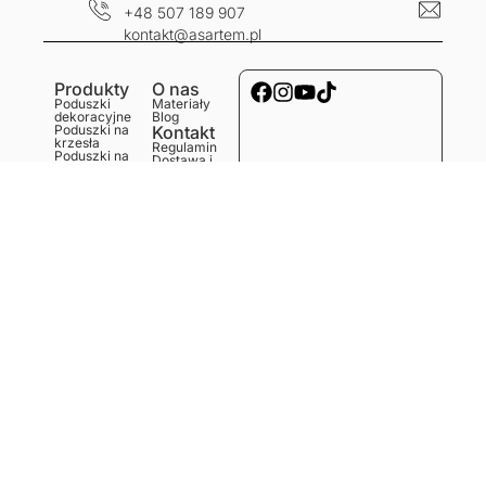
+48 507 189 907
kontakt@asartem.pl
Produkty
O nas
Poduszki
Materiały
dekoracyjne
Blog
Poduszki na
Kontakt
krzesła
Regulamin
Poduszki na
Dostawa i
ławkę
koszty
Poduszki na
Polityka
podłogę
prywatności
Obrusy
Zwroty i
Bieżniki
reklamacje
Podkładki
Serwetki
Ręczniki
kuchenne