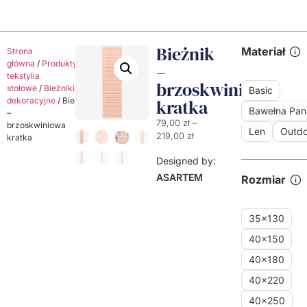
Bieżnik
Materiał
Strona
główna
/
Produkty
/
Dekoracyjne
–
tekstylia
brzoskwiniowa
stołowe
/
Bieżniki
Basic
dekoracyjne
/ Bieżnik
kratka
Bawełna Pa
–
79,00
zł
–
brzoskwiniowa
Len
Outdo
219,00
zł
kratka
Designed by:
ASARTEM
Rozmiar
35x130
40x150
40x180
40x220
40x250