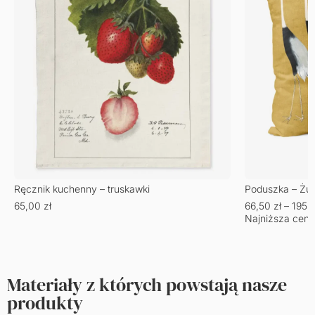
Ręcznik kuchenny – truskawki
Poduszka – Żu
65,00
zł
66,50
zł
–
195,
Najniższa cena
Materiały z których powstają nasze
produkty