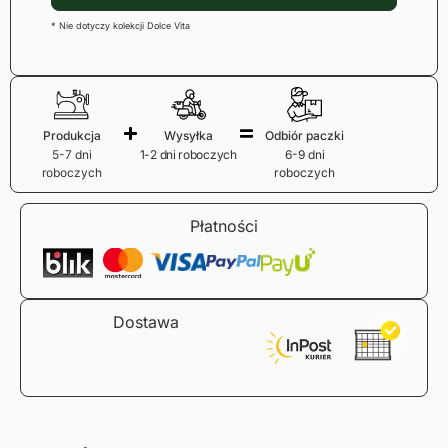
* Nie dotyczy kolekcji Dolce Vita
Produkcja
Wysyłka
Odbiór paczki
5-7 dni
1-2 dni roboczych
6-9 dni
roboczych
roboczych
Płatności
Dostawa