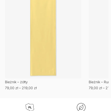
Bieżnik – żółty
Bieżnik – Rum
79,00
zł
–
219,00
zł
79,00
zł
–
21