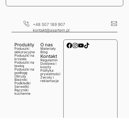
+48 507 189 907
kontakt@asartem.pl
Produkty
O nas
Poduszki
Materiały
dekoracyjne
Blog
Poduszki na
Kontakt
krzesła
Regulamin
Poduszki na
Dostawa i
ławkę
koszty
Poduszki na
Polityka
podłogę
prywatności
Obrusy
Zwroty i
Bieżniki
reklamacje
Podkładki
Serwetki
Ręczniki
kuchenne