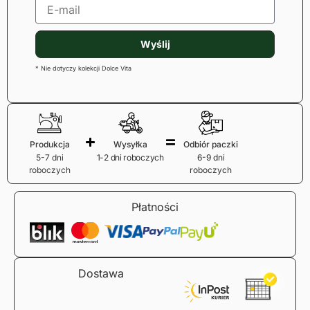
Wyślij
* Nie dotyczy kolekcji Dolce Vita
Produkcja
Wysyłka
Odbiór paczki
5-7 dni
1-2 dni roboczych
6-9 dni
roboczych
roboczych
Płatności
Dostawa