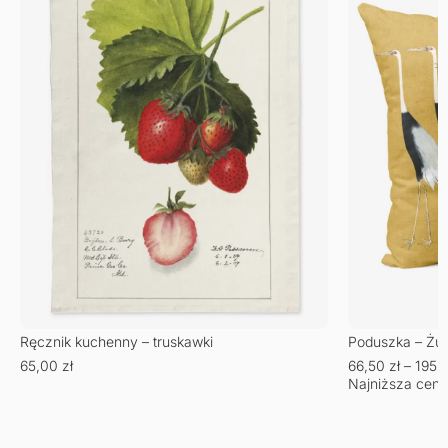
Ręcznik kuchenny – truskawki
Poduszka – Żu
65,00
zł
66,50
zł
–
195,
Najniższa cena