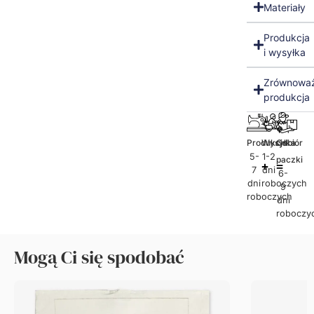
Materiały
Produkcja
i wysyłka
Zrównowa
produkcja
Produkcja
Wysyłka
Odbiór
5-
1-2
paczki
7
dni
6-
dni
roboczych
9
roboczych
dni
roboczy
Mogą Ci się spodobać