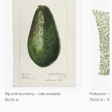
Ręcznik kuchenny – całe awokado
Poduszka – Li
65,00
zł
79,00
zł
–
19