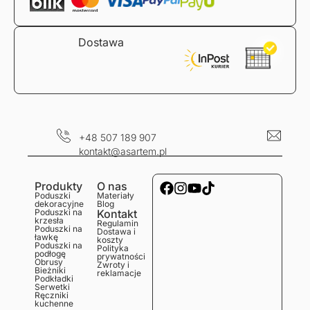
Dostawa
+48 507 189 907
kontakt@asartem.pl
Produkty
O nas
Poduszki
Materiały
dekoracyjne
Blog
Poduszki na
Kontakt
krzesła
Regulamin
Poduszki na
Dostawa i
ławkę
koszty
Poduszki na
Polityka
podłogę
prywatności
Obrusy
Zwroty i
Bieżniki
reklamacje
Podkładki
Serwetki
Ręczniki
kuchenne