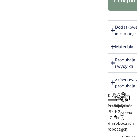
Dodaj do
Dodatkow
informacje
Materiały
Produkcja
i wysyłka
Zrównowa
produkcja
Produkcja
Wysyłka
Odbiór
5-
1-2
paczki
7
dni
6-
dni
roboczych
9
roboczych
dni
roboczy