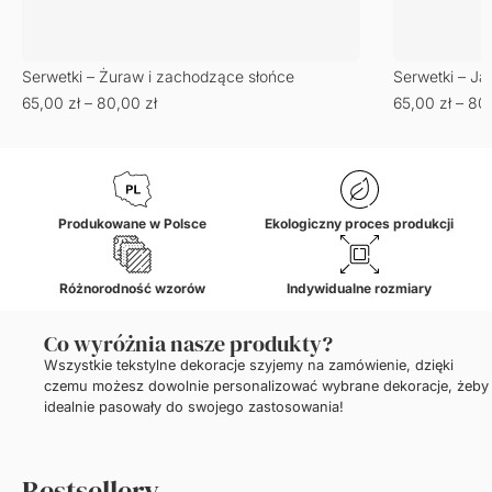
Serwetki – Żuraw i zachodzące słońce
Serwetki – Ja
65,00
zł
–
80,00
zł
65,00
zł
–
80
Produkowane w Polsce
Ekologiczny proces produkcji
Różnorodność wzorów
Indywidualne rozmiary
Co wyróżnia nasze produkty?
Wszystkie tekstylne dekoracje szyjemy na zamówienie, dzięki
czemu możesz dowolnie personalizować wybrane dekoracje, żeby
idealnie pasowały do swojego zastosowania!
Bestsellery