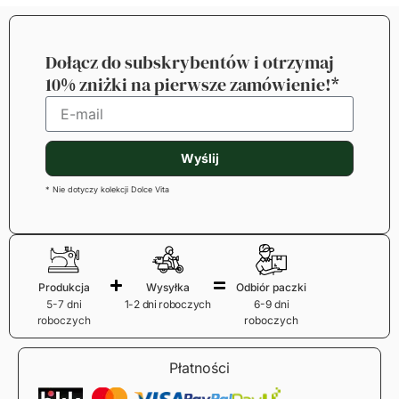
Dołącz do subskrybentów i otrzymaj
10% zniżki na pierwsze zamówienie!*
Wyślij
* Nie dotyczy kolekcji Dolce Vita
Produkcja
Wysyłka
Odbiór paczki
5-7 dni
1-2 dni roboczych
6-9 dni
roboczych
roboczych
Płatności