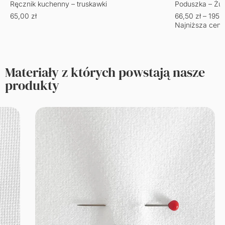
Ręcznik kuchenny – truskawki
Poduszka – Żu
65,00
zł
66,50
zł
–
195,
Najniższa cena
Materiały z których powstają nasze
produkty