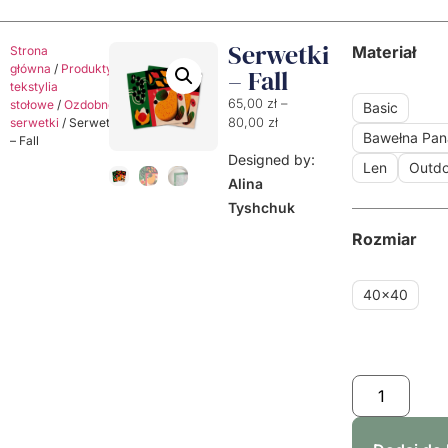
Serwetki
Materiał
Strona
główna
/
Produkty
/
Dekoracyjne
– Fall
tekstylia
65,00
zł
–
stołowe
/
Ozdobne
Basic
serwetki
/ Serwetki
80,00
zł
Bawełna Pa
– Fall
Designed by:
Len
Outdo
Alina
Tyshchuk
Rozmiar
40x40