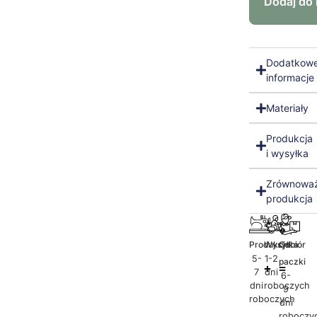
Dodaj do
Dodatkow
informacje
Materiały
Produkcja
i wysyłka
Zrównowa
produkcja
Produkcja
Wysyłka
Odbiór
5-
1-2
paczki
7
dni
6-
dni
roboczych
9
roboczych
dni
roboczy