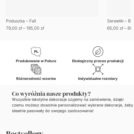
Poduszka – Fall
Serwetki – Bu
79,00
zł
–
195,00
zł
65,00
zł
–
80
Produkowane w Polsce
Ekologiczny proces produkcji
Różnorodność wzorów
Indywidualne rozmiary
Co wyróżnia nasze produkty?
Wszystkie tekstylne dekoracje szyjemy na zamówienie, dzięki
czemu możesz dowolnie personalizować wybrane dekoracje, żeby
idealnie pasowały do swojego zastosowania!
Bestsellery