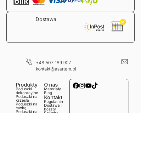
Dostawa
+48 507 189 907
kontakt@asartem.pl
Produkty
O nas
Poduszki
Materiały
dekoracyjne
Blog
Poduszki na
Kontakt
krzesła
Regulamin
Poduszki na
Dostawa i
ławkę
koszty
Poduszki na
Polityka
podłogę
prywatności
Obrusy
Zwroty i
Bieżniki
reklamacje
Podkładki
Serwetki
Ręczniki
kuchenne