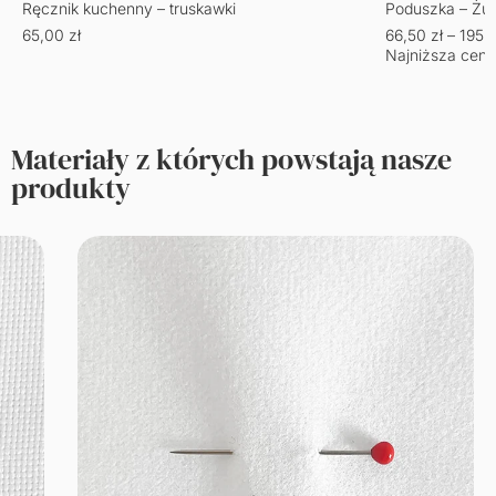
Ręcznik kuchenny – truskawki
Poduszka – Żu
65,00
zł
66,50
zł
–
195,
Najniższa cena
Materiały z których powstają nasze
produkty