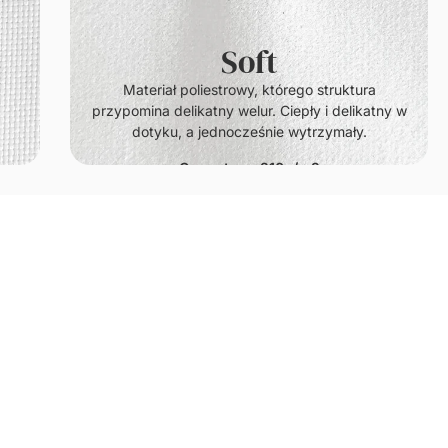
100% naturalna bawełna satynowa. Cechuje si
ktura
delikatnym połyskiem, zwartą fakturą oraz
elikatny w
lekkością.
ały.
Gramatura: 140g/m2