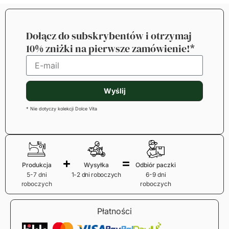
Dołącz do subskrybentów i otrzymaj
10% zniżki na pierwsze zamówienie!*
Wyślij
* Nie dotyczy kolekcji Dolce Vita
Produkcja
Wysyłka
Odbiór paczki
5-7 dni
1-2 dni roboczych
6-9 dni
roboczych
roboczych
Płatności