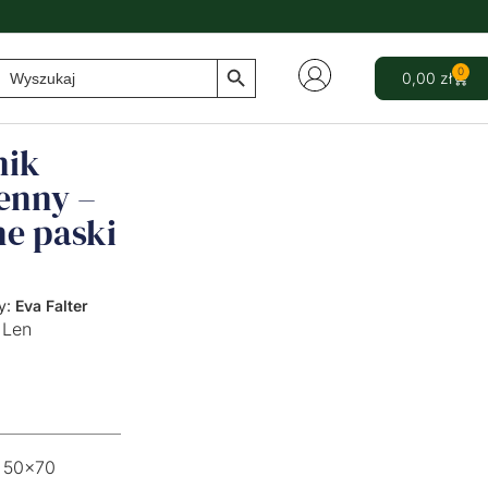
Search Button
Search
0
0,00
zł
for:
nik
enny –
ne paski
y:
Eva Falter
Len
50x70