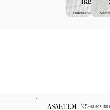
Basic
Materiał poliestrowy o
Materi
klasycznym splocie.
któr
Wytrzymały i odporny n
przypo
zagniecenia.
welur. C
w
Gramatura: 220g/m2
je
wy
Grama
+48 507 189 