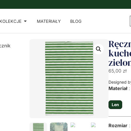
Do zamówień powyżej 500 zł - ręcznik kuchenny gratis!
KOLEKCJE
MATERIAŁY
BLOG
Ręcz
cznik
kuch
zielo
65,00
zł
Designed b
Materiał
Len
Rozmiar