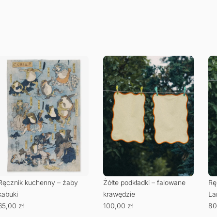
Ręcznik kuchenny – żaby
Żółte podkładki – falowane
Rę
kabuki
krawędzie
La
65,00
zł
100,00
zł
80