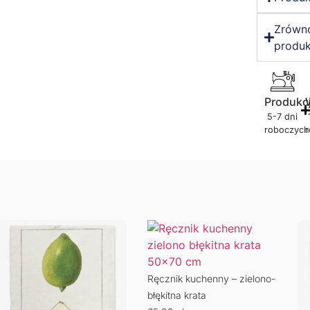
Zrówn
produk
Produkc
5-7 dni
roboczych
Ręcznik kuchenny – zielono-
błękitna krata