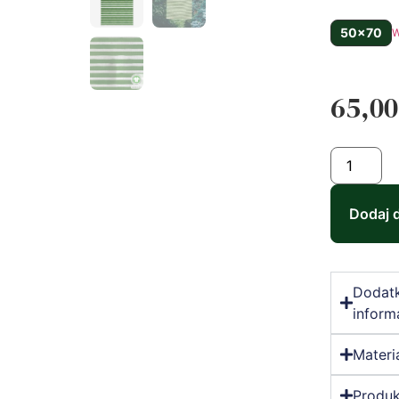
50x70
W
65,0
Dodaj 
Dodat
inform
Materi
Produk