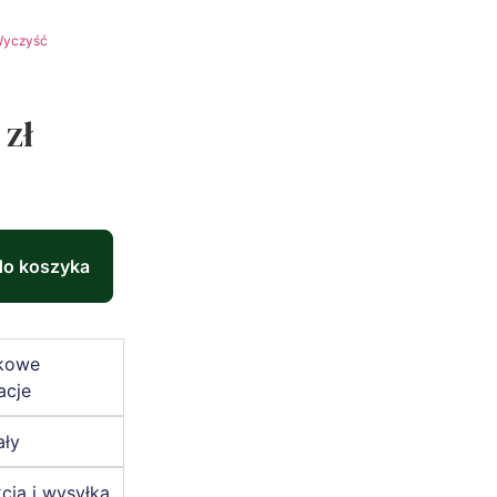
yczyść
0
zł
do koszyka
kowe
acje
ały
cja i wysyłka