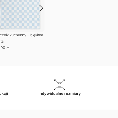
79,
cznik kuchenny – błękitna
ata
,00
zł
ukcji
Indywidualne rozmiary