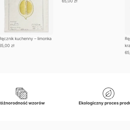
65,00
zł
Ręcznik kuchenny – limonka
Rę
65,00
zł
kr
65
Różnorodność wzorów
Ekologiczny proces prod