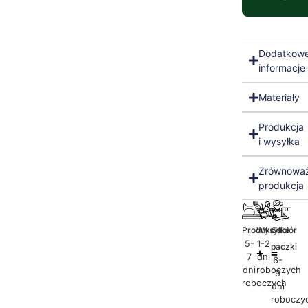
Dodatkow
informacje
Materiały
Produkcja
i wysyłka
Zrównowa
produkcja
Produkcja
Wysyłka
Odbiór
5-
1-2
paczki
7
dni
6-
dni
roboczych
9
roboczych
dni
roboczy