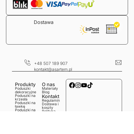
Dostawa
+48 507 189 907
kontakt@asartem.pl
Produkty
O nas
Poduszki
Materiały
dekoracyjne
Blog
Poduszki na
Kontakt
krzesła
Regulamin
Poduszki na
Dostawa i
ławkę
koszty
Poduszki na
Polityka
podłogę
prywatności
Obrusy
Zwroty i
Bieżniki
reklamacje
Podkładki
Serwetki
Ręczniki