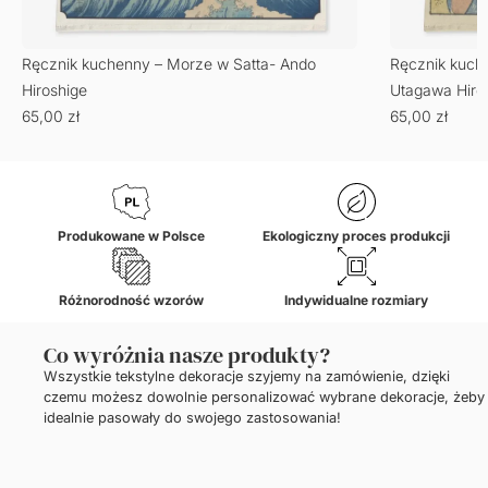
Ręcznik kuchenny – Morze w Satta- Ando
Ręcznik kuche
Hiroshige
Utagawa Hiro
65,00
zł
65,00
zł
Produkowane w Polsce
Ekologiczny proces produkcji
Różnorodność wzorów
Indywidualne rozmiary
Co wyróżnia nasze produkty?
Wszystkie tekstylne dekoracje szyjemy na zamówienie, dzięki
czemu możesz dowolnie personalizować wybrane dekoracje, żeby
idealnie pasowały do swojego zastosowania!