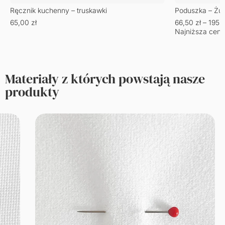
Ręcznik kuchenny – truskawki
Poduszka – Żu
65,00
zł
66,50
zł
–
195,
Najniższa cena
Materiały z których powstają nasze
produkty