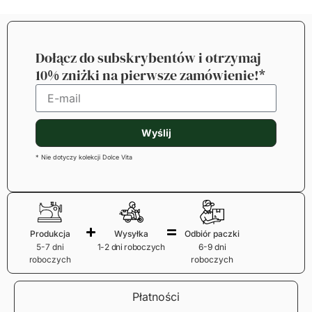
Dołącz do subskrybentów i otrzymaj
10% zniżki na pierwsze zamówienie!*
Wyślij
* Nie dotyczy kolekcji Dolce Vita
Produkcja
Wysyłka
Odbiór paczki
5-7 dni
1-2 dni roboczych
6-9 dni
roboczych
roboczych
Płatności