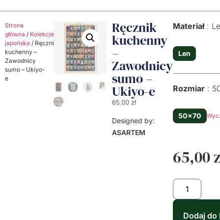
Ręcznik
Materiał
L
Strona
główna
/
Kolekcje
/
Kolekcja
kuchenny
japońska
/ Ręcznik
–
kuchenny –
Len
Zawodnicy
Zawodnicy
sumo – Ukiyo-
sumo –
e
Ukiyo-e
Rozmiar
5
65,00
zł
50x70
Wyc
Designed by:
ASARTEM
65,00
z
Dodaj do