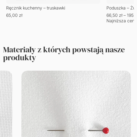
Ręcznik kuchenny – truskawki
Poduszka – Żu
65,00
zł
66,50
zł
–
195,
Najniższa cena
Materiały z których powstają nasze
produkty