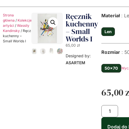
Ręcznik
Materiał
L
Strona
główna
/
Kolekcje
/
Klasyczni
kuchenny
artyści
/
Wassily
– Small
Kandinsky
/ Ręcznik
Len
kuchenny –
Worlds I
Small Worlds I
65,00
zł
Rozmiar
5
Designed by:
ASARTEM
50x70
Wyc
65,00
z
Dodaj do