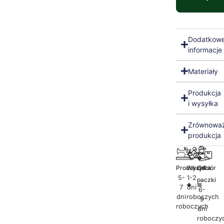
Dodatkow
informacje
Materiały
Produkcja
i wysyłka
Zrównowa
produkcja
Produkcja
Wysyłka
Odbiór
5-
1-2
paczki
7
dni
6-
dni
roboczych
9
roboczych
dni
roboczy