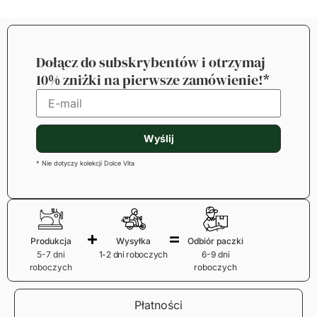
Dołącz do subskrybentów i otrzymaj
10% zniżki na pierwsze zamówienie!*
Wyślij
* Nie dotyczy kolekcji Dolce Vita
Produkcja
Wysyłka
Odbiór paczki
5-7 dni
1-2 dni roboczych
6-9 dni
roboczych
roboczych
Płatności