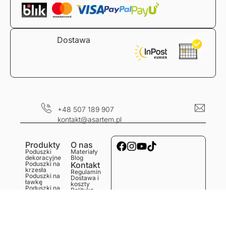
Dostawa
+48 507 189 907
kontakt@asartem.pl
Produkty
O nas
Poduszki
Materiały
dekoracyjne
Blog
Poduszki na
Kontakt
krzesła
Regulamin
Poduszki na
Dostawa i
ławkę
koszty
Poduszki na
Polityka
podłogę
prywatności
Obrusy
Zwroty i
Bieżniki
reklamacje
Podkładki
Serwetki
Ręczniki