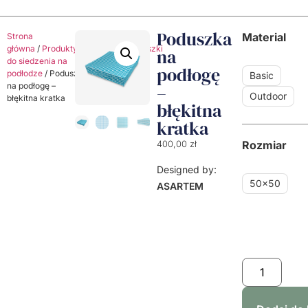
Poduszka
Material
Strona
główna
/
Produkty
/
Poduszki
/
Poduszki
na
do siedzenia na
podłogę
podłodze
/ Poduszka
Basic
na podłogę –
–
Outdoor
błękitna kratka
błękitna
kratka
Rozmiar
400,00
zł
Designed by:
50x50
ASARTEM