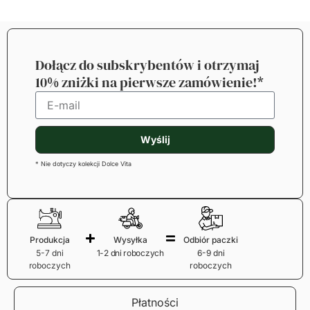
Dołącz do subskrybentów i otrzymaj
10% zniżki na pierwsze zamówienie!*
Wyślij
* Nie dotyczy kolekcji Dolce Vita
Produkcja
Wysyłka
Odbiór paczki
5-7 dni
1-2 dni roboczych
6-9 dni
roboczych
roboczych
Płatności