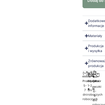
Dodaj do
Dodatkow
informacje
Materiały
Produkcja
i wysyłka
Zrównowa
produkcja
Produkcja
Wysyłka
Odbiór
5-
1-2
paczki
7
dni
6-
dni
roboczych
9
roboczych
dni
roboczy