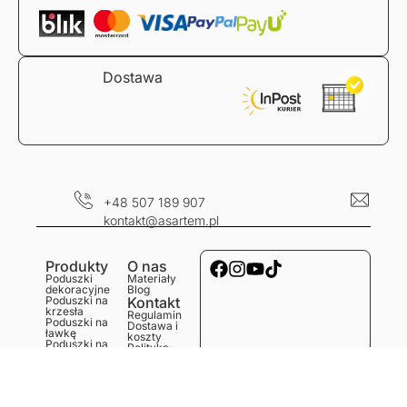
Dostawa
+48 507 189 907
kontakt@asartem.pl
Produkty
O nas
Poduszki
Materiały
dekoracyjne
Blog
Poduszki na
Kontakt
krzesła
Regulamin
Poduszki na
Dostawa i
ławkę
koszty
Poduszki na
Polityka
podłogę
prywatności
Obrusy
Zwroty i
Bieżniki
reklamacje
Podkładki
Serwetki