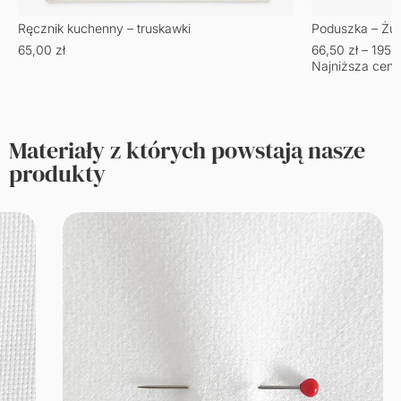
Ręcznik kuchenny – truskawki
Poduszka – Żu
65,00
zł
66,50
zł
–
195,
Najniższa cena
Materiały z których powstają nasze
produkty