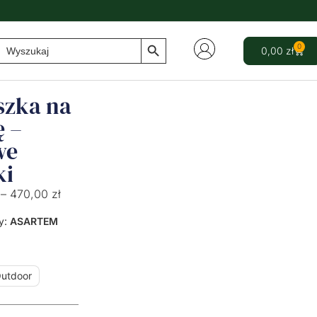
Search Button
Search
0
0,00
zł
for:
szka na
ę –
we
ki
–
470,00
zł
y:
ASARTEM
utdoor