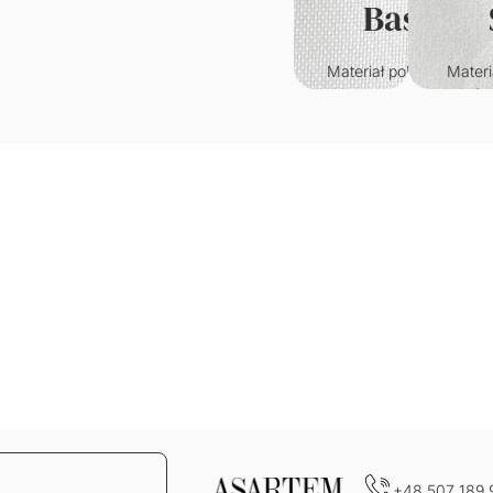
Basic
Materiał poliestrowy o
Materi
klasycznym splocie.
któr
Wytrzymały i odporny n
przypo
zagniecenia.
welur. C
w
Gramatura: 220g/m2
je
wy
Grama
+48 507 189 