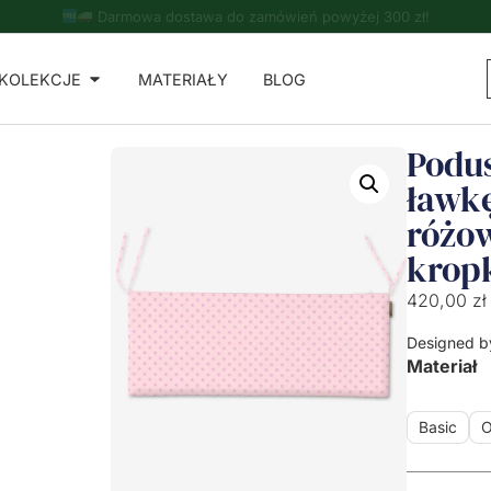
Do zamówień powyżej 500 zł - ręcznik kuchenny gratis!
KOLEKCJE
MATERIAŁY
BLOG
Podu
ławk
różo
krop
420,00
zł
Designed b
Materiał
Basic
O