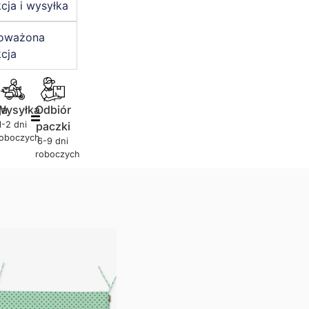
cja i wysyłka
oważona
cja
ja
Wysyłka
Odbiór
1-2 dni
paczki
roboczych
6-9 dni
roboczych