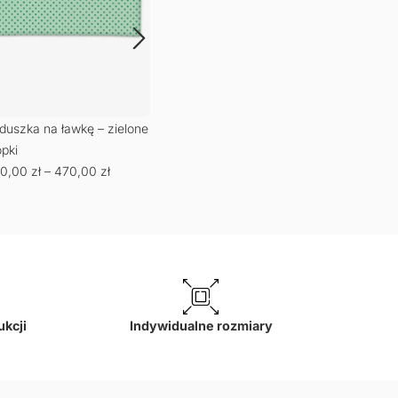
duszka na ławkę – zielone
Poduszka na ławkę –
Podu
opki
błękitny
brzo
0,00
zł
–
470,00
zł
420,00
zł
–
470,00
zł
420
ukcji
Indywidualne rozmiary