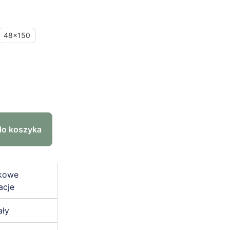
48x150
do koszyka
kowe
acje
ały