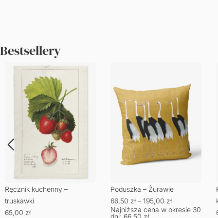
Bestsellery
Ręcznik kuchenny –
Poduszka – Żurawie
truskawki
66,50
zł
–
195,00
zł
Najniższa cena w okresie 30
65,00
zł
dni:
66,50
zł
.