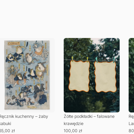
Ręcznik kuchenny – żaby
Żółte podkładki – falowane
Rę
kabuki
krawędzie
La
65,00
zł
100,00
zł
80