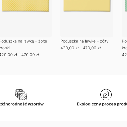
Poduszka na ławkę – żółte
Poduszka na ławkę – żółty
Po
kropki
420,00
zł
–
470,00
zł
kr
420,00
zł
–
470,00
zł
42
Różnorodność wzorów
Ekologiczny proces prod