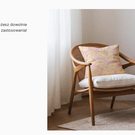
ożesz dowolnie
 zastosowania!