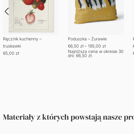
Ręcznik kuchenny –
Poduszka – Żurawie
truskawki
66,50
zł
–
195,00
zł
Najniższa cena w okresie 30
65,00
zł
dni:
66,50
zł
.
Materiały z których powstają nasze p