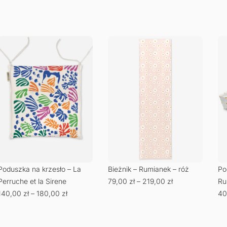
Poduszka na krzesło – La
Bieżnik – Rumianek – róż
Po
Perruche et la Sirene
79,00
zł
–
219,00
zł
Ru
140,00
zł
–
180,00
zł
40