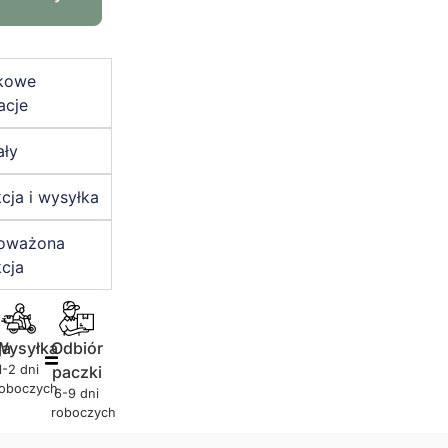
kowe
acje
ały
cja i wysyłka
oważona
cja
ja
Wysyłka
Odbiór
1-2 dni
paczki
roboczych
6-9 dni
roboczych