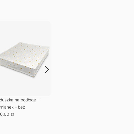
duszka na podłogę –
Poduszka na krzesło –
Podk
mianek – beż
Rumianek – beż
65,
0,00
zł
140,00
zł
–
180,00
zł