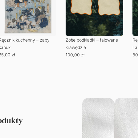
Ręcznik kuchenny – żaby
Żółte podkładki – falowane
Rę
kabuki
krawędzie
La
65,00
zł
100,00
zł
80
rodukty