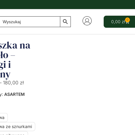
Search Button
Search
0
0,00
zł
for:
szka na
ło –
i i
yny
–
180,00
zł
y:
ASARTEM
wa
wa ze sznurkami