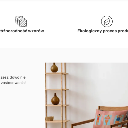
Różnorodność wzorów
Ekologiczny proces prod
ożesz dowolnie
 zastosowania!