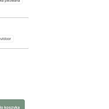
wa pikowana
utdoor
do koszyka