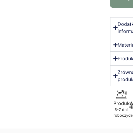
Dodat
inform
Materi
Produk
Zrówn
produk
Produkc
5-7 dni
roboczych