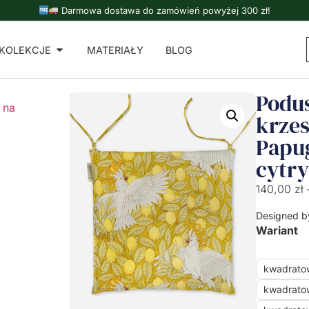
Darmowa dostawa do zamówień powyżej 300 zł!
KOLEKCJE
MATERIAŁY
BLOG
Podu
 na
krzes
Papug
cytr
140,00
zł
Designed b
Wariant
kwadrato
kwadrato