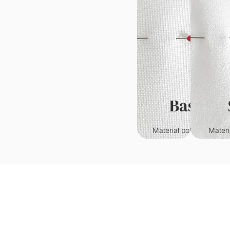
Basic
Materiał poliestrowy o
Materi
klasycznym splocie.
któr
Wytrzymały i odporny n
przypo
zagniecenia.
welur. C
w
Gramatura: 220g/m2
je
wy
Grama