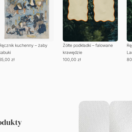
Ręcznik kuchenny – żaby
Żółte podkładki – falowane
Rę
kabuki
krawędzie
La
65,00
zł
100,00
zł
80
rodukty