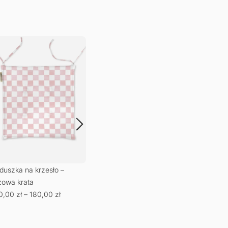
Poduszka na krzesło –
pomarańczowa krata
140,00
zł
–
180,00
zł
duszka na krzesło –
Podu
żowa krata
niebi
0,00
zł
–
180,00
zł
140