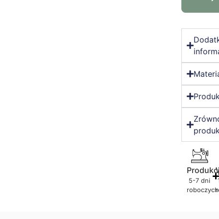
Dodat
inform
Materi
Produk
Zrówn
produk
Produkc
5-7 dni
roboczych