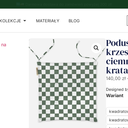
Do zamówień powyżej 500 zł - ręcznik kuchenny gratis!
KOLEKCJE
MATERIAŁY
BLOG
Podu
 na
krzes
ciem
krat
140,00
zł
Designed b
Wariant
kwadrato
kwadrato