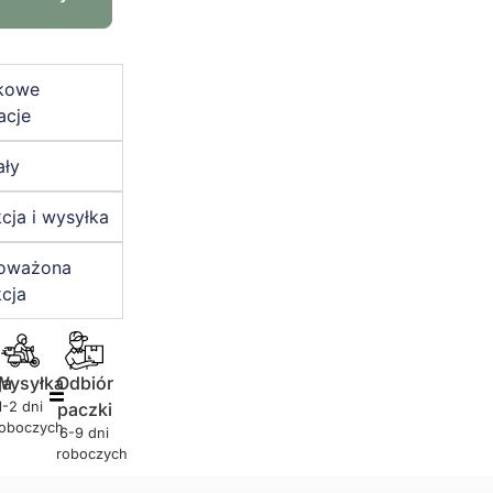
kowe
acje
ały
cja i wysyłka
oważona
cja
ja
Wysyłka
Odbiór
1-2 dni
paczki
roboczych
6-9 dni
roboczych