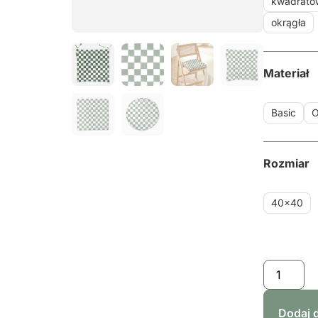
kwadrato
okrągła
Materiał
Basic
O
Rozmiar
40x40
Dodaj 