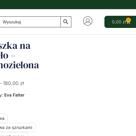
Search Button
Search
0
0,00
zł
for:
szka na
ło –
nozielona
a
–
180,00
zł
y:
Eva Falter
wa
wa ze sznurkami