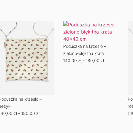
Poduszka na krzesło –
zielono-błękitna krata
140,00
zł
–
180,00
zł
Poduszka na krzesło –
Po
Jeżyki
ró
140,00
zł
–
180,00
zł
14