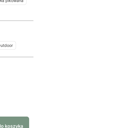
wa pikowana
utdoor
do koszyka