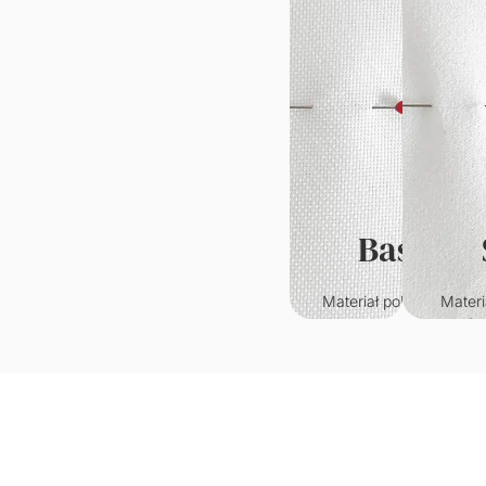
Basic
Materiał poliestrowy o
Materi
klasycznym splocie.
któr
Wytrzymały i odporny n
przypo
zagniecenia.
welur. C
w
Gramatura: 220g/m2
je
wy
Grama