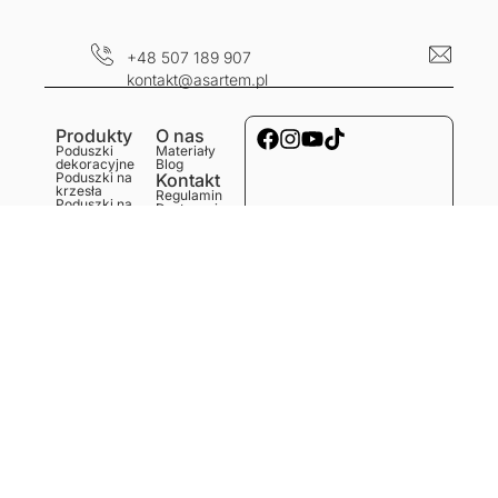
+48 507 189 907
kontakt@asartem.pl
Produkty
O nas
Poduszki
Materiały
dekoracyjne
Blog
Poduszki na
Kontakt
krzesła
Regulamin
Poduszki na
Dostawa i
ławkę
koszty
Poduszki na
Polityka
podłogę
prywatności
Obrusy
Zwroty i
Bieżniki
reklamacje
Podkładki
Serwetki
Ręczniki
kuchenne