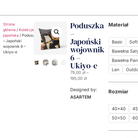
Poduszka
Materiał
Strona
główna
/
Kolekcje
/
Kolekcja
–
japońska
/ Poduszka
Japoński
– Japoński
Basic
Soft
wojownik 6 –
wojownik
Bawełna Sa
Ukiyo-e
6 –
Bawełna Pa
Ukiyo-e
Len
Outdo
79,00
zł
–
195,00
zł
Designed by:
Rozmiar
ASARTEM
40x40
4
50x50
6