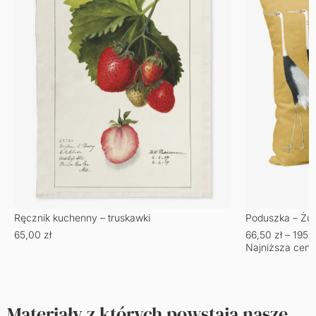
Ręcznik kuchenny – truskawki
Poduszka – Żu
65,00
zł
66,50
zł
–
195,
Najniższa cena
Materiały z których powstają nasze