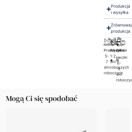
Produkcja
i wysyłka
Zrównowa
produkcja
Produkcja
Wysyłka
Odbiór
5-
1-2
paczki
7
dni
6-
dni
roboczych
9
roboczych
dni
roboczy
Mogą Ci się spodobać